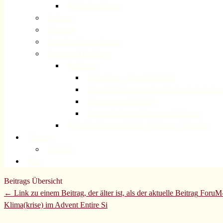
Meditatives Tanzen
Senioren
Ehrenamt
Besondere Veranstaltungen
Partner und Nachbarn
Im Kongo
Nachrichten – Stand Mai 2019
Neue Nachrichten aus dem Kirchenkreis Kalun
Tageszentrum MINOVA
Partnerschaftsvereinbarung mit Kalungu
Kath. Nachbargemeinde St. Nikolaus v. Tolentino
Gruppen
MoGoGo
Menü
Beitrags Übersicht
← Link zu einem Beitrag, der älter ist, als der aktuelle Beitrag
ForuM-
Klima(krise) im Advent
Entire Si