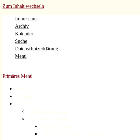
Zum Inhalt wechseln
Impressum
Archiv
Kalender
Suche
Datenschutzerklärung
Menü
Evangelische Gemeinde Volberg Forsbach Rösrath
Primäres Menü
Startseite
Kalender
Über uns
Gemeindekonzeption
Sexualisierte Gewalt
Betroffenenforum
Betroffene und Zeitzeugen gesucht