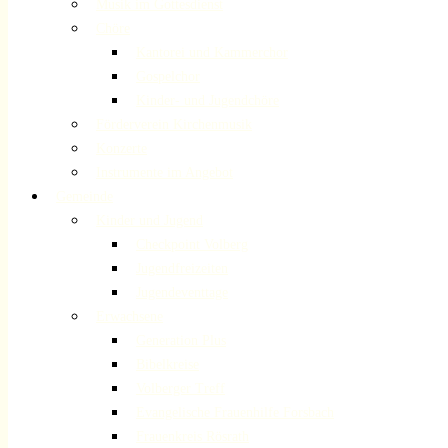
Musik im Gottesdienst
Chöre
Kantorei und Kammerchor
Gospelchor
Kinder- und Jugendchöre
Förderverein Kirchenmusik
Konzerte
Instrumente im Angebot
Gemeinde
Kinder und Jugend
Checkpoint Volberg
Jugendfreizeiten
Jugendeventtage
Erwachsene
Generation Plus
Bibelkreise
Volberger Treff
Evangelische Frauenhilfe Forsbach
Frauenkreis Rösrath