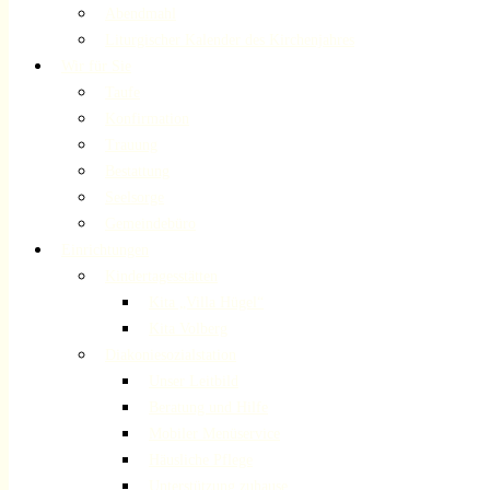
Abendmahl
Liturgischer Kalender des Kirchenjahres
Wir für Sie
Taufe
Konfirmation
Trauung
Bestattung
Seelsorge
Gemeindebüro
Einrichtungen
Kindertagesstätten
Kita „Villa Hügel“
Kita Volberg
Diakoniesozialstation
Unser Leitbild
Beratung und Hilfe
Mobiler Menüservice
Häusliche Pflege
Unterstützung zuhause