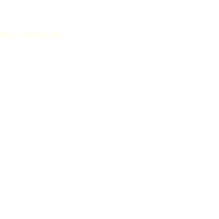
ankte „Forsbacher Hof“