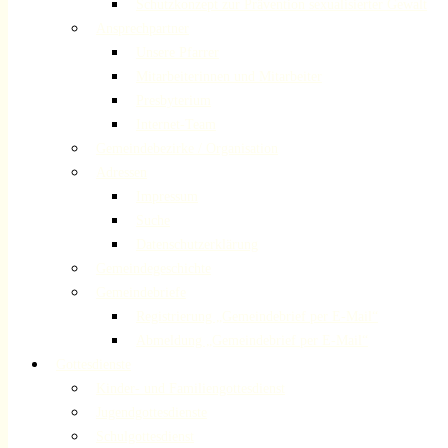
Schutzkonzept zur Prävention sexualisierter Gewalt
Ansprechpartner
Unsere Pfarrer
Mitarbeiterinnen und Mitarbeiter
Presbyterium
Internet-Team
Gemeindebezirke / Organisation
Adressen
Impressum
Suche
Datenschutzerklärung
Gemeindegeschichte
Gemeindebriefe
Registrierung „Gemeindebrief per E-Mail“
Abmeldung „Gemeindebrief per E-Mail“
Gottesdienste
Kinder- und Familiengottesdienst
Jugendgottesdienste
Schulgottesdienst