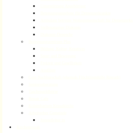
Unterstützung Angehöriger
Betreuungsangebote für Demenzerkrankte
Ambulant betreute Wohngemeinschaft für Demenzerkr
Stellenanzeige Diakonie
Diakonie-Depesche
Begegnungszentrum Plus
Bildung, Kultur, Kreatives
Sport und Bewegung
Freizeit und Geselligkeit
Ausflüge
Gute Nachbarschaft (ehemals Flüchtlingshilfe Rösrath)
Seniorenberatung
Taschengeldbörse
Repair Cafe
Kolumbarium Kreuzkirche
Arbeitgeber Gemeinde
Jugendleiter:in
Kirchenmusik