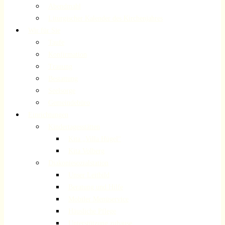
Abendmahl
Liturgischer Kalender des Kirchenjahres
Wir für Sie
Taufe
Konfirmation
Trauung
Bestattung
Seelsorge
Gemeindebüro
Einrichtungen
Kindertagesstätten
Kita „Villa Hügel“
Kita Volberg
Diakoniesozialstation
Unser Leitbild
Beratung und Hilfe
Mobiler Menüservice
Häusliche Pflege
Unterstützung zuhause