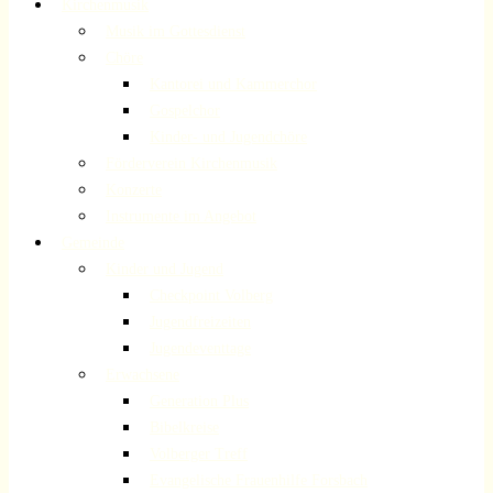
Kirchenmusik
Musik im Gottesdienst
Chöre
Kantorei und Kammerchor
Gospelchor
Kinder- und Jugendchöre
Förderverein Kirchenmusik
Konzerte
Instrumente im Angebot
Gemeinde
Kinder und Jugend
Checkpoint Volberg
Jugendfreizeiten
Jugendeventtage
Erwachsene
Generation Plus
Bibelkreise
Volberger Treff
Evangelische Frauenhilfe Forsbach