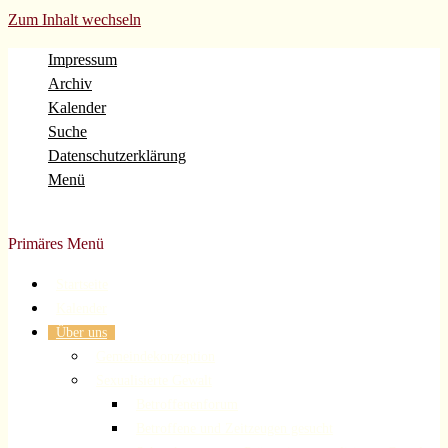
Zum Inhalt wechseln
Impressum
Archiv
Kalender
Suche
Datenschutzerklärung
Menü
Evangelische Gemeinde Volberg Forsbach Rösrath
Primäres Menü
Startseite
Kalender
Über uns
Gemeindekonzeption
Sexualisierte Gewalt
Betroffenenforum
Betroffene und Zeitzeugen gesucht