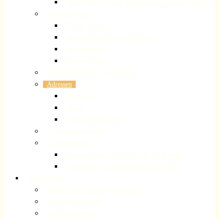
Schutzkonzept zur Prävention sexualisierter Gewalt
Ansprechpartner
Unsere Pfarrer
Mitarbeiterinnen und Mitarbeiter
Presbyterium
Internet-Team
Gemeindebezirke / Organisation
Adressen
Impressum
Suche
Datenschutzerklärung
Gemeindegeschichte
Gemeindebriefe
Registrierung „Gemeindebrief per E-Mail“
Abmeldung „Gemeindebrief per E-Mail“
Gottesdienste
Kinder- und Familiengottesdienst
Jugendgottesdienste
Schulgottesdienst