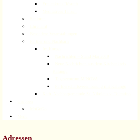
Frauenkreis Rösrath
Meditatives Tanzen
Senioren
Ehrenamt
Besondere Veranstaltungen
Partner und Nachbarn
Im Kongo
Nachrichten – Stand Mai 2019
Neue Nachrichten aus dem Kirchenkreis
Kalungu
Tageszentrum MINOVA
Partnerschaftsvereinbarung mit Kalungu
Kath. Nachbargemeinde St. Nikolaus v. Tolentino
Gruppen
MoGoGo
Menü
Adressen