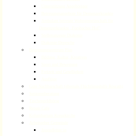
Unterstützung Angehöriger
Betreuungsangebote für Demenzerkrankte
Ambulant betreute Wohngemeinschaft für
Demenzerkrankte „Forsbacher Hof“
Stellenanzeige Diakonie
Diakonie-Depesche
Begegnungszentrum Plus
Bildung, Kultur, Kreatives
Sport und Bewegung
Freizeit und Geselligkeit
Ausflüge
Gute Nachbarschaft (ehemals Flüchtlingshilfe Rösrath)
Seniorenberatung
Taschengeldbörse
Repair Cafe
Kolumbarium Kreuzkirche
Arbeitgeber Gemeinde
Jugendleiter:in