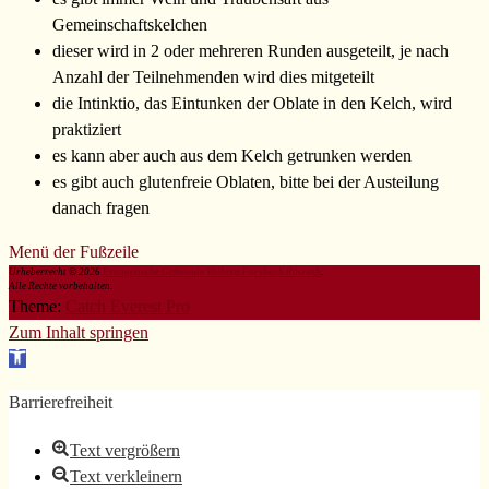
Gemeinschaftskelchen
dieser wird in 2 oder mehreren Runden ausgeteilt, je nach
Anzahl der Teilnehmenden wird dies mitgeteilt
die Intinktio, das Eintunken der Oblate in den Kelch, wird
praktiziert
es kann aber auch aus dem Kelch getrunken werden
es gibt auch glutenfreie Oblaten, bitte bei der Austeilung
danach fragen
Menü der Fußzeile
Urheberrecht © 2026
Evangelische Gemeinde Volberg Forsbach Rösrath
.
Alle Rechte vorbehalten.
Theme:
Catch Everest Pro
Zum Inhalt springen
Werkzeugleiste
öffnen
Barrierefreiheit
Text vergrößern
Text verkleinern