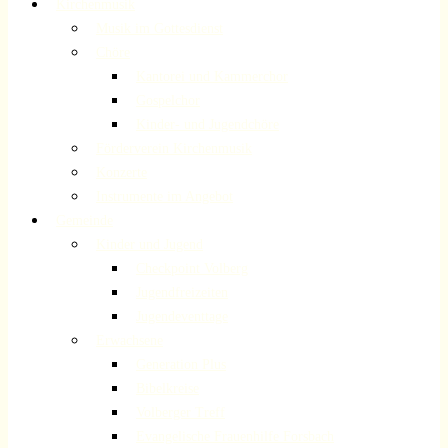
Kirchenmusik
Musik im Gottesdienst
Chöre
Kantorei und Kammerchor
Gospelchor
Kinder- und Jugendchöre
Förderverein Kirchenmusik
Konzerte
Instrumente im Angebot
Gemeinde
Kinder und Jugend
Checkpoint Volberg
Jugendfreizeiten
Jugendeventtage
Erwachsene
Generation Plus
Bibelkreise
Volberger Treff
Evangelische Frauenhilfe Forsbach