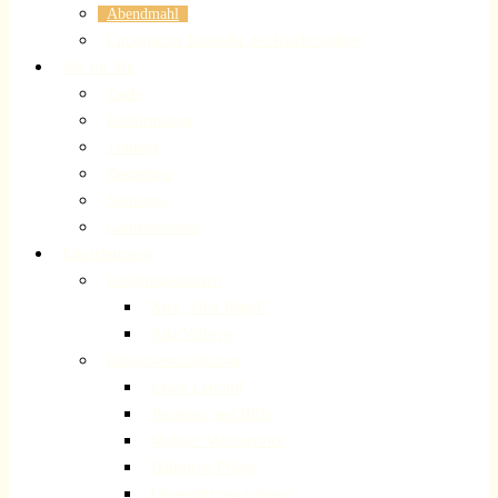
Abendmahl
Liturgischer Kalender des Kirchenjahres
Wir für Sie
Taufe
Konfirmation
Trauung
Bestattung
Seelsorge
Gemeindebüro
Einrichtungen
Kindertagesstätten
Kita „Villa Hügel“
Kita Volberg
Diakoniesozialstation
Unser Leitbild
Beratung und Hilfe
Mobiler Menüservice
Häusliche Pflege
Unterstützung zuhause