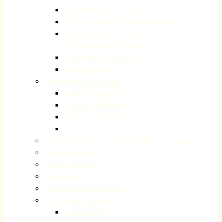
Unterstützung Angehöriger
Betreuungsangebote für Demenzerkrankte
Ambulant betreute Wohngemeinschaft für
Demenzerkrankte „Forsbacher Hof“
Stellenanzeige Diakonie
Diakonie-Depesche
Begegnungszentrum Plus
Bildung, Kultur, Kreatives
Sport und Bewegung
Freizeit und Geselligkeit
Ausflüge
Gute Nachbarschaft (ehemals Flüchtlingshilfe Rösrath)
Seniorenberatung
Taschengeldbörse
Repair Cafe
Kolumbarium Kreuzkirche
Arbeitgeber Gemeinde
Jugendleiter:in