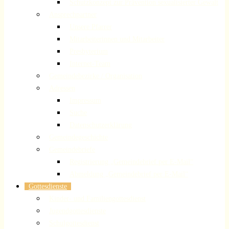
Schutzkonzept zur Prävention sexualisierter Gewalt
Ansprechpartner
Unsere Pfarrer
Mitarbeiterinnen und Mitarbeiter
Presbyterium
Internet-Team
Gemeindebezirke / Organisation
Adressen
Impressum
Suche
Datenschutzerklärung
Gemeindegeschichte
Gemeindebriefe
Registrierung „Gemeindebrief per E-Mail“
Abmeldung „Gemeindebrief per E-Mail“
Gottesdienste
Kinder- und Familiengottesdienst
Jugendgottesdienste
Schulgottesdienst