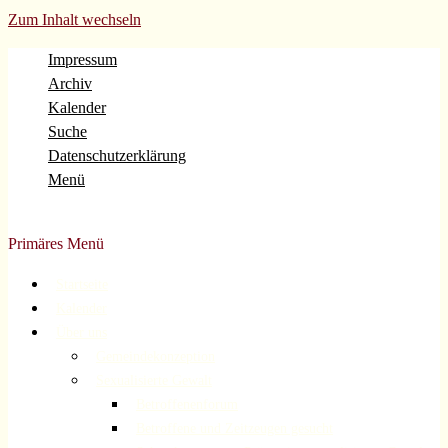
Zum Inhalt wechseln
Impressum
Archiv
Kalender
Suche
Datenschutzerklärung
Menü
Evangelische Gemeinde Volberg Forsbach Rösrath
Primäres Menü
Startseite
Kalender
Über uns
Gemeindekonzeption
Sexualisierte Gewalt
Betroffenenforum
Betroffene und Zeitzeugen gesucht