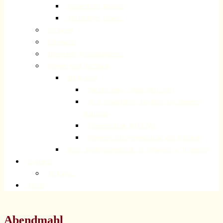
Frauenkreis Rösrath
Meditatives Tanzen
Senioren
Ehrenamt
Besondere Veranstaltungen
Partner und Nachbarn
Im Kongo
Nachrichten – Stand Mai 2019
Neue Nachrichten aus dem Kirchenkreis
Kalungu
Tageszentrum MINOVA
Partnerschaftsvereinbarung mit Kalungu
Kath. Nachbargemeinde St. Nikolaus v. Tolentino
Gruppen
MoGoGo
Menü
Abendmahl