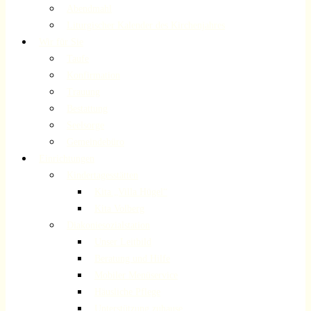
Abendmahl
Liturgischer Kalender des Kirchenjahres
Wir für Sie
Taufe
Konfirmation
Trauung
Bestattung
Seelsorge
Gemeindebüro
Einrichtungen
Kindertagesstätten
Kita „Villa Hügel“
Kita Volberg
Diakoniesozialstation
Unser Leitbild
Beratung und Hilfe
Mobiler Menüservice
Häusliche Pflege
Unterstützung zuhause