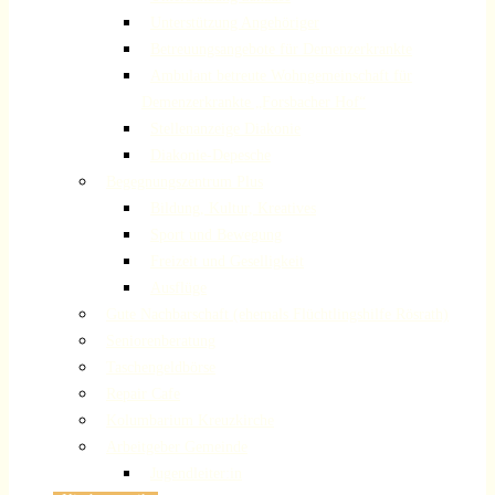
Unterstützung Angehöriger
Betreuungsangebote für Demenzerkrankte
Ambulant betreute Wohngemeinschaft für
Demenzerkrankte „Forsbacher Hof“
Stellenanzeige Diakonie
Diakonie-Depesche
Begegnungszentrum Plus
Bildung, Kultur, Kreatives
Sport und Bewegung
Freizeit und Geselligkeit
Ausflüge
Gute Nachbarschaft (ehemals Flüchtlingshilfe Rösrath)
Seniorenberatung
Taschengeldbörse
Repair Cafe
Kolumbarium Kreuzkirche
Arbeitgeber Gemeinde
Jugendleiter:in