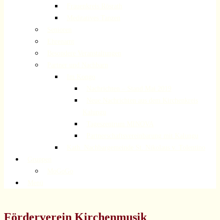
Frauenkreis Rösrath
Meditatives Tanzen
Senioren
Ehrenamt
Besondere Veranstaltungen
Partner und Nachbarn
Im Kongo
Nachrichten – Stand Mai 2019
Neue Nachrichten aus dem Kirchenkreis
Kalungu
Tageszentrum MINOVA
Partnerschaftsvereinbarung mit Kalungu
Kath. Nachbargemeinde St. Nikolaus v. Tolentino
Gruppen
MoGoGo
Menü
Förderverein Kirchenmusik