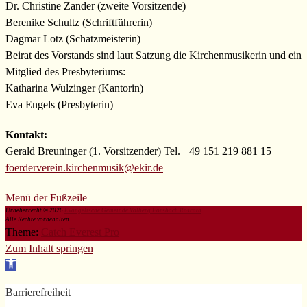
Dr. Christine Zander (zweite Vorsitzende)
Berenike Schultz (Schriftführerin)
Dagmar Lotz (Schatzmeisterin)
Beirat des Vorstands sind laut Satzung die Kirchenmusikerin und ein
Mitglied des Presbyteriums:
Katharina Wulzinger (Kantorin)
Eva Engels (Presbyterin)
Kontakt:
Gerald Breuninger (1. Vorsitzender) Tel. +49 151 219 881 15
foerderverein.kirchenmusik@ekir.de
Menü der Fußzeile
Urheberrecht © 2026
Evangelische Gemeinde Volberg Forsbach Rösrath
.
Alle Rechte vorbehalten.
Theme:
Catch Everest Pro
Zum Inhalt springen
Werkzeugleiste
öffnen
Barrierefreiheit