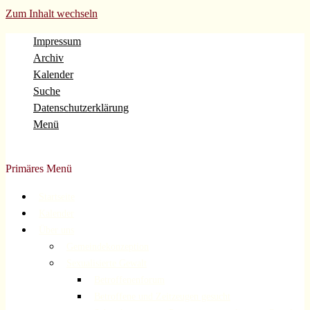
Zum Inhalt wechseln
Impressum
Archiv
Kalender
Suche
Datenschutzerklärung
Menü
Evangelische Gemeinde Volberg Forsbach Rösrath
Primäres Menü
Startseite
Kalender
Über uns
Gemeindekonzeption
Sexualisierte Gewalt
Betroffenenforum
Betroffene und Zeitzeugen gesucht