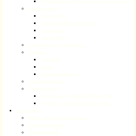
Schutzkonzept zur Prävention sexualisierter Gewalt
Ansprechpartner
Unsere Pfarrer
Mitarbeiterinnen und Mitarbeiter
Presbyterium
Internet-Team
Gemeindebezirke / Organisation
Adressen
Impressum
Suche
Datenschutzerklärung
Gemeindegeschichte
Gemeindebriefe
Registrierung „Gemeindebrief per E-Mail“
Abmeldung „Gemeindebrief per E-Mail“
Gottesdienste
Kinder- und Familiengottesdienst
Jugendgottesdienste
Schulgottesdienst