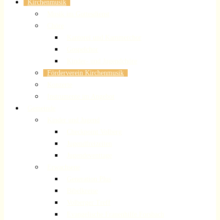
Kirchenmusik
Musik im Gottesdienst
Chöre
Kantorei und Kammerchor
Gospelchor
Kinder- und Jugendchöre
Förderverein Kirchenmusik
Konzerte
Instrumente im Angebot
Gemeinde
Kinder und Jugend
Checkpoint Volberg
Jugendfreizeiten
Jugendeventtage
Erwachsene
Generation Plus
Bibelkreise
Volberger Treff
Evangelische Frauenhilfe Forsbach