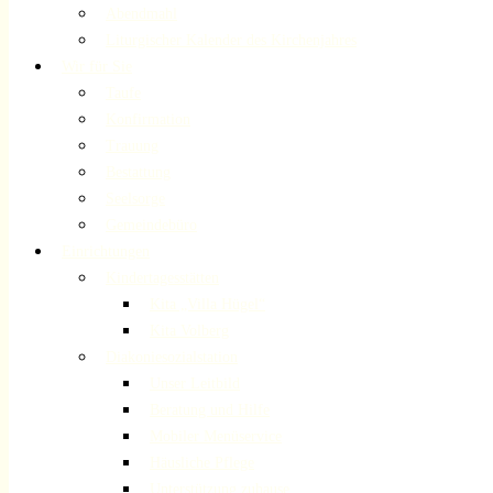
Abendmahl
Liturgischer Kalender des Kirchenjahres
Wir für Sie
Taufe
Konfirmation
Trauung
Bestattung
Seelsorge
Gemeindebüro
Einrichtungen
Kindertagesstätten
Kita „Villa Hügel“
Kita Volberg
Diakoniesozialstation
Unser Leitbild
Beratung und Hilfe
Mobiler Menüservice
Häusliche Pflege
Unterstützung zuhause