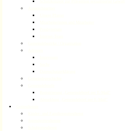
Schutzkonzept zur Prävention sexualisierter Gewalt
Ansprechpartner
Unsere Pfarrer
Mitarbeiterinnen und Mitarbeiter
Presbyterium
Internet-Team
Gemeindebezirke / Organisation
Adressen
Impressum
Suche
Datenschutzerklärung
Gemeindegeschichte
Gemeindebriefe
Registrierung „Gemeindebrief per E-Mail“
Abmeldung „Gemeindebrief per E-Mail“
Gottesdienste
Kinder- und Familiengottesdienst
Jugendgottesdienste
Schulgottesdienst