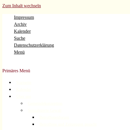
Zum Inhalt wechseln
Impressum
Archiv
Kalender
Suche
Datenschutzerklärung
Menü
Evangelische Gemeinde Volberg Forsbach Rösrath
Primäres Menü
Startseite
Kalender
Über uns
Gemeindekonzeption
Sexualisierte Gewalt
Betroffenenforum
Betroffene und Zeitzeugen gesucht