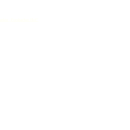
ankte „Forsbacher Hof“