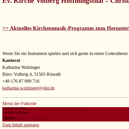
Ev. Kirche Volberg Hoffnungsthal – Chris
>> Aktuelles Kirchenmusik-Programm zum Herunter
Wenn Sie ein Instrument spielen und sich gerne in einen Gottesdienst 
Kantorat
Katharina Wulzinger
Büro: Volberg 4, 51503 Rösrath
+49 176 87 999 716
katharina.wulzinger@ekir.de
Menü der Fußzeile
Urheberrecht © 2026
Evangelische Gemeinde Volberg Forsbach Rösrath
.
Alle Rechte vorbehalten.
Theme:
Catch Everest Pro
Zum Inhalt springen