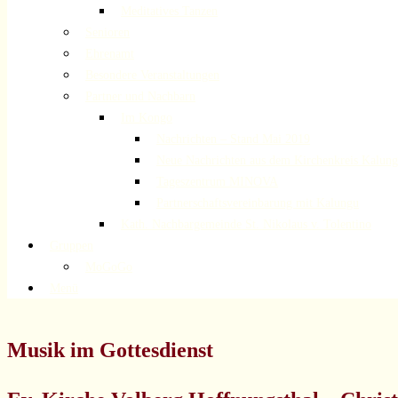
Meditatives Tanzen
Senioren
Ehrenamt
Besondere Veranstaltungen
Partner und Nachbarn
Im Kongo
Nachrichten – Stand Mai 2019
Neue Nachrichten aus dem Kirchenkreis Kalun
Tageszentrum MINOVA
Partnerschaftsvereinbarung mit Kalungu
Kath. Nachbargemeinde St. Nikolaus v. Tolentino
Gruppen
MoGoGo
Menü
Musik im Gottesdienst