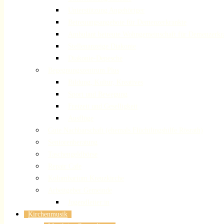
Unterstützung Angehöriger
Betreuungsangebote für Demenzerkrankte
Ambulant betreute Wohngemeinschaft für Demenzerkr
Stellenanzeige Diakonie
Diakonie-Depesche
Begegnungszentrum Plus
Bildung, Kultur, Kreatives
Sport und Bewegung
Freizeit und Geselligkeit
Ausflüge
Gute Nachbarschaft (ehemals Flüchtlingshilfe Rösrath)
Seniorenberatung
Taschengeldbörse
Repair Cafe
Kolumbarium Kreuzkirche
Arbeitgeber Gemeinde
Jugendleiter:in
Kirchenmusik