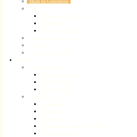
Musik im Gottesdienst
Chöre
Kantorei und Kammerchor
Gospelchor
Kinder- und Jugendchöre
Förderverein Kirchenmusik
Konzerte
Instrumente im Angebot
Gemeinde
Kinder und Jugend
Checkpoint Volberg
Jugendfreizeiten
Jugendeventtage
Erwachsene
Generation Plus
Bibelkreise
Volberger Treff
Evangelische Frauenhilfe Forsbach
Frauenkreis Rösrath