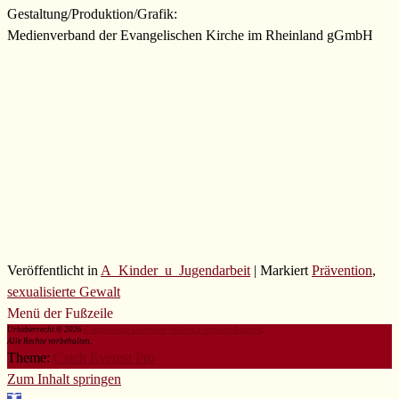
Gestaltung/Produktion/Grafik:
Medienverband der Evangelischen Kirche im Rheinland gGmbH
Veröffentlicht in
A_Kinder_u_Jugendarbeit
|
Markiert
Prävention
,
sexualisierte Gewalt
Menü der Fußzeile
Urheberrecht © 2026
Evangelische Gemeinde Volberg Forsbach Rösrath
.
Alle Rechte vorbehalten.
Theme:
Catch Everest Pro
Zum Inhalt springen