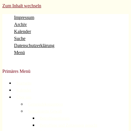
Zum Inhalt wechseln
Impressum
Archiv
Kalender
Suche
Datenschutzerklärung
Menü
Evangelische Gemeinde Volberg Forsbach Rösrath
Primäres Menü
Startseite
Kalender
Über uns
Gemeindekonzeption
Sexualisierte Gewalt
Betroffenenforum
Betroffene und Zeitzeugen gesucht