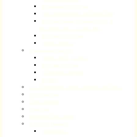
Unterstützung Angehöriger
Betreuungsangebote für Demenzerkrankte
Ambulant betreute Wohngemeinschaft für
Demenzerkrankte „Forsbacher Hof“
Stellenanzeige Diakonie
Diakonie-Depesche
Begegnungszentrum Plus
Bildung, Kultur, Kreatives
Sport und Bewegung
Freizeit und Geselligkeit
Ausflüge
Gute Nachbarschaft (ehemals Flüchtlingshilfe Rösrath)
Seniorenberatung
Taschengeldbörse
Repair Cafe
Kolumbarium Kreuzkirche
Arbeitgeber Gemeinde
Jugendleiter:in