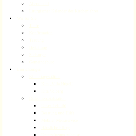
Abendmahl
Liturgischer Kalender des Kirchenjahres
Wir für Sie
Taufe
Konfirmation
Trauung
Bestattung
Seelsorge
Gemeindebüro
Einrichtungen
Kindertagesstätten
Kita „Villa Hügel“
Kita Volberg
Diakoniesozialstation
Unser Leitbild
Beratung und Hilfe
Mobiler Menüservice
Häusliche Pflege
Unterstützung zuhause