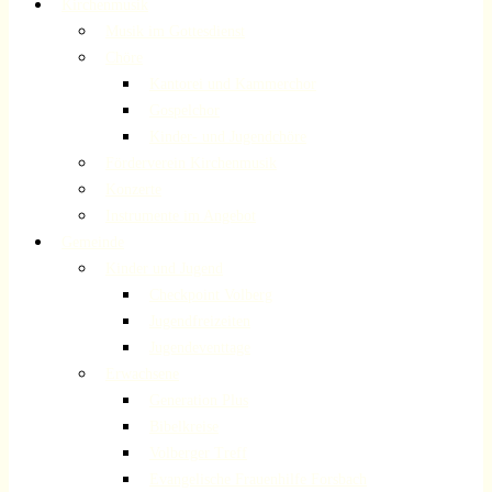
Kirchenmusik
Musik im Gottesdienst
Chöre
Kantorei und Kammerchor
Gospelchor
Kinder- und Jugendchöre
Förderverein Kirchenmusik
Konzerte
Instrumente im Angebot
Gemeinde
Kinder und Jugend
Checkpoint Volberg
Jugendfreizeiten
Jugendeventtage
Erwachsene
Generation Plus
Bibelkreise
Volberger Treff
Evangelische Frauenhilfe Forsbach