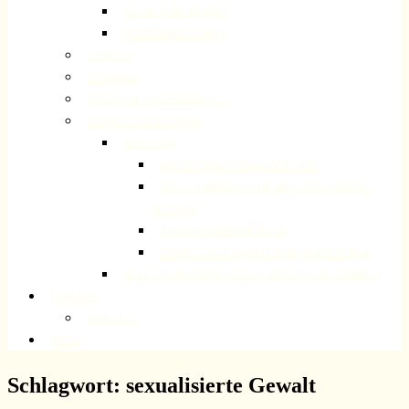
Frauenkreis Rösrath
Meditatives Tanzen
Senioren
Ehrenamt
Besondere Veranstaltungen
Partner und Nachbarn
Im Kongo
Nachrichten – Stand Mai 2019
Neue Nachrichten aus dem Kirchenkreis
Kalungu
Tageszentrum MINOVA
Partnerschaftsvereinbarung mit Kalungu
Kath. Nachbargemeinde St. Nikolaus v. Tolentino
Gruppen
MoGoGo
Menü
Schlagwort:
sexualisierte Gewalt