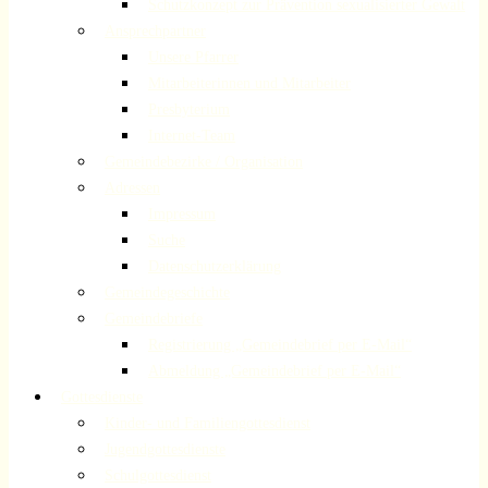
Schutzkonzept zur Prävention sexualisierter Gewalt
Ansprechpartner
Unsere Pfarrer
Mitarbeiterinnen und Mitarbeiter
Presbyterium
Internet-Team
Gemeindebezirke / Organisation
Adressen
Impressum
Suche
Datenschutzerklärung
Gemeindegeschichte
Gemeindebriefe
Registrierung „Gemeindebrief per E-Mail“
Abmeldung „Gemeindebrief per E-Mail“
Gottesdienste
Kinder- und Familiengottesdienst
Jugendgottesdienste
Schulgottesdienst