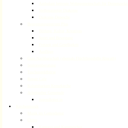
Ambulant betreute Wohngemeinschaft für Demenzerkr
Stellenanzeige Diakonie
Diakonie-Depesche
Begegnungszentrum Plus
Bildung, Kultur, Kreatives
Sport und Bewegung
Freizeit und Geselligkeit
Ausflüge
Gute Nachbarschaft (ehemals Flüchtlingshilfe Rösrath)
Seniorenberatung
Taschengeldbörse
Repair Cafe
Kolumbarium Kreuzkirche
Arbeitgeber Gemeinde
Jugendleiter:in
Kirchenmusik
Musik im Gottesdienst
Chöre
Kantorei und Kammerchor