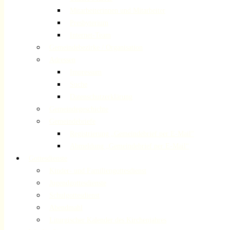
Mitarbeiterinnen und Mitarbeiter
Presbyterium
Internet-Team
Gemeindebezirke / Organisation
Adressen
Impressum
Suche
Datenschutzerklärung
Gemeindegeschichte
Gemeindebriefe
Registrierung „Gemeindebrief per E-Mail“
Abmeldung „Gemeindebrief per E-Mail“
Gottesdienste
Kinder- und Familiengottesdienst
Jugendgottesdienste
Schulgottesdienst
Abendmahl
Liturgischer Kalender des Kirchenjahres