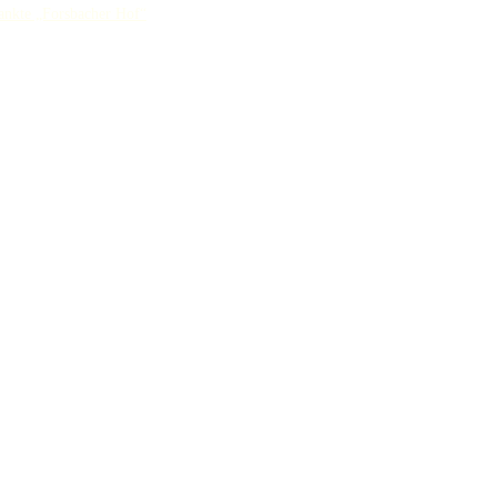
ankte „Forsbacher Hof“