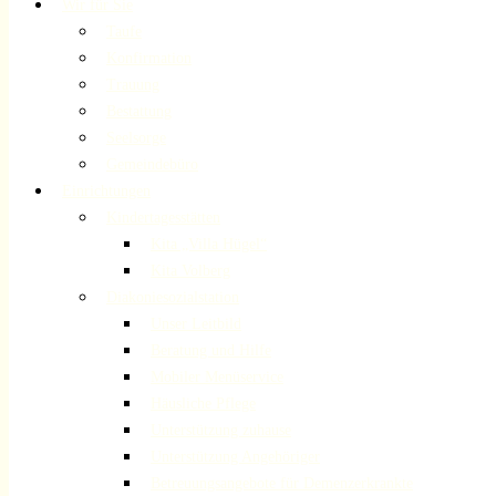
Wir für Sie
Taufe
Konfirmation
Trauung
Bestattung
Seelsorge
Gemeindebüro
Einrichtungen
Kindertagesstätten
Kita „Villa Hügel“
Kita Volberg
Diakoniesozialstation
Unser Leitbild
Beratung und Hilfe
Mobiler Menüservice
Häusliche Pflege
Unterstützung zuhause
Unterstützung Angehöriger
Betreuungsangebote für Demenzerkrankte