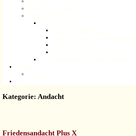
Ehrenamt
Besondere Veranstaltungen
Partner und Nachbarn
Im Kongo
Nachrichten – Stand Mai 2019
Neue Nachrichten aus dem Kirchenkreis Kalun
Tageszentrum MINOVA
Partnerschaftsvereinbarung mit Kalungu
Kath. Nachbargemeinde St. Nikolaus v. Tolentino
Gruppen
MoGoGo
Menü
Kategorie:
Andacht
Friedensandacht Plus X