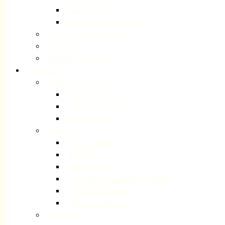
Gospelchor
Kinder- und Jugendchöre
Förderverein Kirchenmusik
Konzerte
Instrumente im Angebot
Gemeinde
Kinder und Jugend
Checkpoint Volberg
Jugendfreizeiten
Jugendeventtage
Erwachsene
Generation Plus
Bibelkreise
Volberger Treff
Evangelische Frauenhilfe Forsbach
Frauenkreis Rösrath
Meditatives Tanzen
Senioren