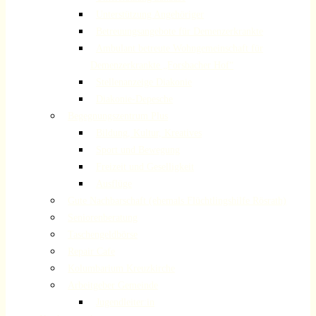
Unterstützung Angehöriger
Betreuungsangebote für Demenzerkrankte
Ambulant betreute Wohngemeinschaft für
Demenzerkrankte „Forsbacher Hof“
Stellenanzeige Diakonie
Diakonie-Depesche
Begegnungszentrum Plus
Bildung, Kultur, Kreatives
Sport und Bewegung
Freizeit und Geselligkeit
Ausflüge
Gute Nachbarschaft (ehemals Flüchtlingshilfe Rösrath)
Seniorenberatung
Taschengeldbörse
Repair Cafe
Kolumbarium Kreuzkirche
Arbeitgeber Gemeinde
Jugendleiter:in