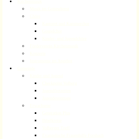
Kirchenmusik
Musik im Gottesdienst
Chöre
Kantorei und Kammerchor
Gospelchor
Kinder- und Jugendchöre
Förderverein Kirchenmusik
Konzerte
Instrumente im Angebot
Gemeinde
Kinder und Jugend
Checkpoint Volberg
Jugendfreizeiten
Jugendeventtage
Erwachsene
Generation Plus
Bibelkreise
Volberger Treff
Evangelische Frauenhilfe Forsbach