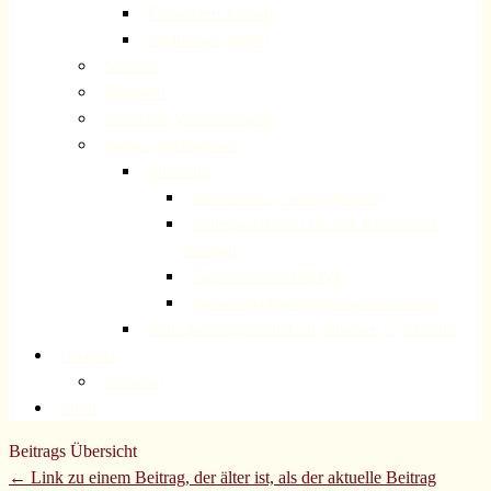
Frauenkreis Rösrath
Meditatives Tanzen
Senioren
Ehrenamt
Besondere Veranstaltungen
Partner und Nachbarn
Im Kongo
Nachrichten – Stand Mai 2019
Neue Nachrichten aus dem Kirchenkreis
Kalungu
Tageszentrum MINOVA
Partnerschaftsvereinbarung mit Kalungu
Kath. Nachbargemeinde St. Nikolaus v. Tolentino
Gruppen
MoGoGo
Menü
Beitrags Übersicht
← Link zu einem Beitrag, der älter ist, als der aktuelle Beitrag