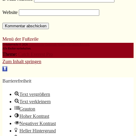
Website
Menü der Fußzeile
Urheberrecht © 2026
Evangelische Gemeinde Volberg Forsbach Rösrath
.
Alle Rechte vorbehalten.
Theme:
Catch Everest Pro
Zum Inhalt springen
Werkzeugleiste
öffnen
Barrierefreiheit
Text vergrößern
Text verkleinern
Grauton
Hoher Kontrast
Negativer Kontrast
Heller Hintergrund