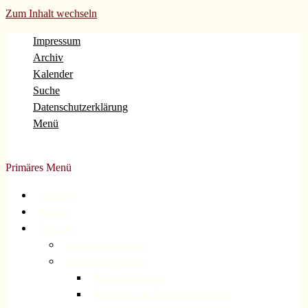
Zum Inhalt wechseln
Impressum
Archiv
Kalender
Suche
Datenschutzerklärung
Menü
Evangelische Gemeinde Volberg Forsbach Rösrath
Primäres Menü
Startseite
Kalender
Über uns
Gemeindekonzeption
Sexualisierte Gewalt
Betroffenenforum
Betroffene und Zeitzeugen gesucht