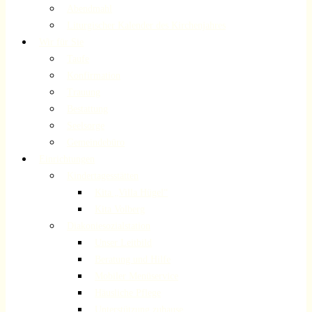
Abendmahl
Liturgischer Kalender des Kirchenjahres
Wir für Sie
Taufe
Konfirmation
Trauung
Bestattung
Seelsorge
Gemeindebüro
Einrichtungen
Kindertagesstätten
Kita „Villa Hügel“
Kita Volberg
Diakoniesozialstation
Unser Leitbild
Beratung und Hilfe
Mobiler Menüservice
Häusliche Pflege
Unterstützung zuhause