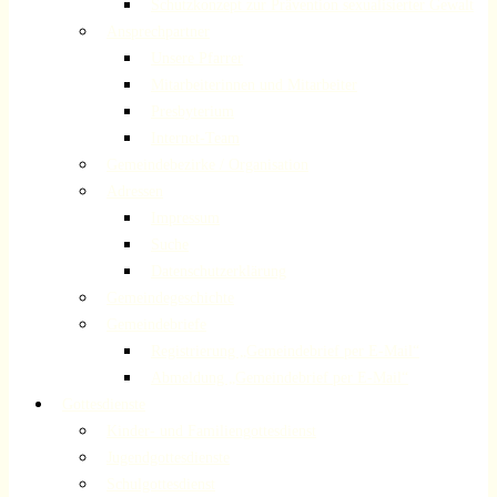
Schutzkonzept zur Prävention sexualisierter Gewalt
Ansprechpartner
Unsere Pfarrer
Mitarbeiterinnen und Mitarbeiter
Presbyterium
Internet-Team
Gemeindebezirke / Organisation
Adressen
Impressum
Suche
Datenschutzerklärung
Gemeindegeschichte
Gemeindebriefe
Registrierung „Gemeindebrief per E-Mail“
Abmeldung „Gemeindebrief per E-Mail“
Gottesdienste
Kinder- und Familiengottesdienst
Jugendgottesdienste
Schulgottesdienst