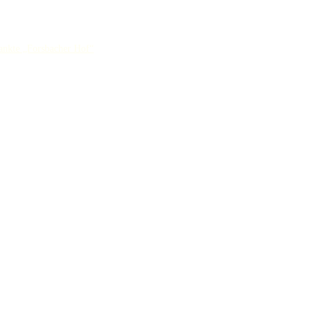
ankte „Forsbacher Hof“