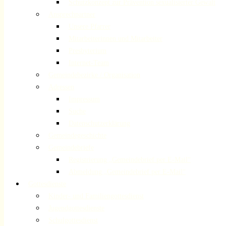
Schutzkonzept zur Prävention sexualisierter Gewalt
Ansprechpartner
Unsere Pfarrer
Mitarbeiterinnen und Mitarbeiter
Presbyterium
Internet-Team
Gemeindebezirke / Organisation
Adressen
Impressum
Suche
Datenschutzerklärung
Gemeindegeschichte
Gemeindebriefe
Registrierung „Gemeindebrief per E-Mail“
Abmeldung „Gemeindebrief per E-Mail“
Gottesdienste
Kinder- und Familiengottesdienst
Jugendgottesdienste
Schulgottesdienst