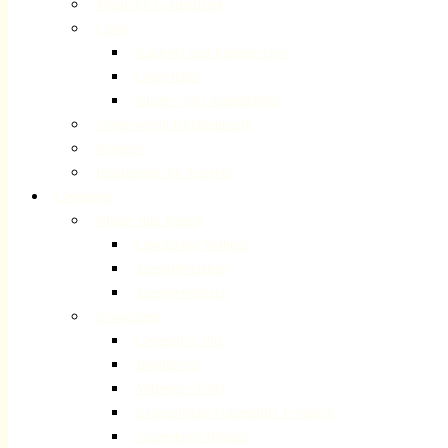
Musik im Gottesdienst
Chöre
Kantorei und Kammerchor
Gospelchor
Kinder- und Jugendchöre
Förderverein Kirchenmusik
Konzerte
Instrumente im Angebot
Gemeinde
Kinder und Jugend
Checkpoint Volberg
Jugendfreizeiten
Jugendeventtage
Erwachsene
Generation Plus
Bibelkreise
Volberger Treff
Evangelische Frauenhilfe Forsbach
Frauenkreis Rösrath