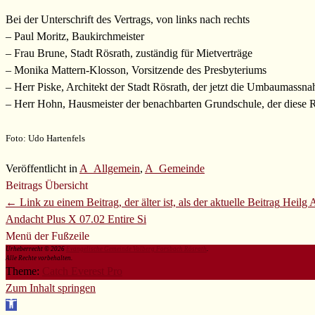
Bei der Unterschrift des Vertrags, von links nach rechts
– Paul Moritz, Baukirchmeister
– Frau Brune, Stadt Rösrath, zuständig für Mietverträge
– Monika Mattern-Klosson, Vorsitzende des Presbyteriums
– Herr Piske, Architekt der Stadt Rösrath, der jetzt die Umbaumassna
– Herr Hohn, Hausmeister der benachbarten Grundschule, der diese 
Foto: Udo Hartenfels
Veröffentlicht in
A_Allgemein
,
A_Gemeinde
Beitrags Übersicht
← Link zu einem Beitrag, der älter ist, als der aktuelle Beitrag
Heilg 
Andacht Plus X 07.02
Entire Si
Menü der Fußzeile
Urheberrecht © 2026
Evangelische Gemeinde Volberg Forsbach Rösrath
.
Alle Rechte vorbehalten.
Theme:
Catch Everest Pro
Zum Inhalt springen
Werkzeugleiste