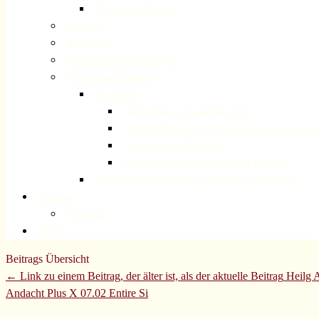
Meditatives Tanzen
Senioren
Ehrenamt
Besondere Veranstaltungen
Partner und Nachbarn
Im Kongo
Nachrichten – Stand Mai 2019
Neue Nachrichten aus dem Kirchenkreis Kalun
Tageszentrum MINOVA
Partnerschaftsvereinbarung mit Kalungu
Kath. Nachbargemeinde St. Nikolaus v. Tolentino
Gruppen
MoGoGo
Menü
Beitrags Übersicht
← Link zu einem Beitrag, der älter ist, als der aktuelle Beitrag
Heilg 
Andacht Plus X 07.02
Entire Si