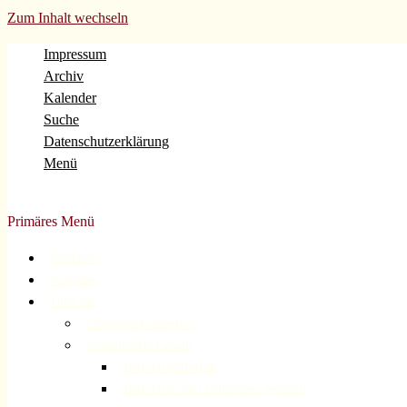
Zum Inhalt wechseln
Impressum
Archiv
Kalender
Suche
Datenschutzerklärung
Menü
Evangelische Gemeinde Volberg Forsbach Rösrath
Primäres Menü
Startseite
Kalender
Über uns
Gemeindekonzeption
Sexualisierte Gewalt
Betroffenenforum
Betroffene und Zeitzeugen gesucht