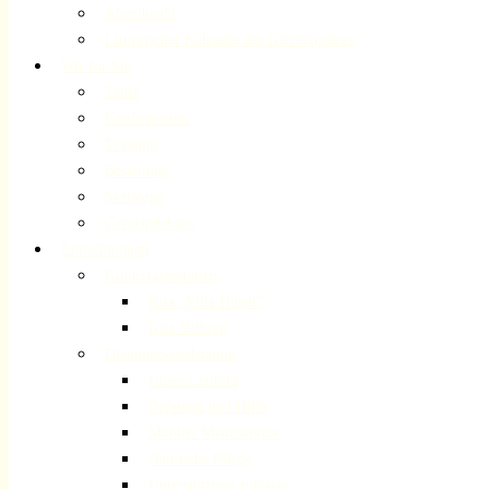
Abendmahl
Liturgischer Kalender des Kirchenjahres
Wir für Sie
Taufe
Konfirmation
Trauung
Bestattung
Seelsorge
Gemeindebüro
Einrichtungen
Kindertagesstätten
Kita „Villa Hügel“
Kita Volberg
Diakoniesozialstation
Unser Leitbild
Beratung und Hilfe
Mobiler Menüservice
Häusliche Pflege
Unterstützung zuhause