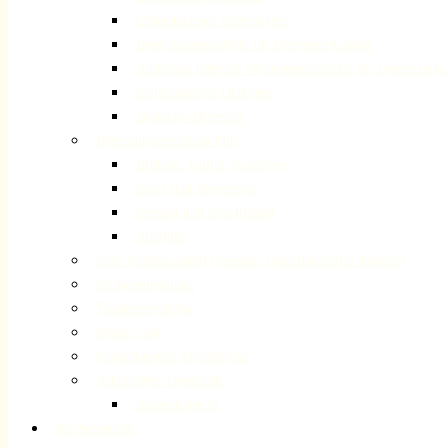
Unterstützung Angehöriger
Betreuungsangebote für Demenzerkrankte
Ambulant betreute Wohngemeinschaft für Demenzerkr
Stellenanzeige Diakonie
Diakonie-Depesche
Begegnungszentrum Plus
Bildung, Kultur, Kreatives
Sport und Bewegung
Freizeit und Geselligkeit
Ausflüge
Gute Nachbarschaft (ehemals Flüchtlingshilfe Rösrath)
Seniorenberatung
Taschengeldbörse
Repair Cafe
Kolumbarium Kreuzkirche
Arbeitgeber Gemeinde
Jugendleiter:in
Kirchenmusik