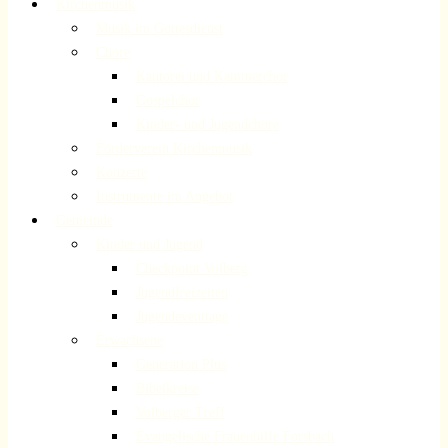
Kirchenmusik
Musik im Gottesdienst
Chöre
Kantorei und Kammerchor
Gospelchor
Kinder- und Jugendchöre
Förderverein Kirchenmusik
Konzerte
Instrumente im Angebot
Gemeinde
Kinder und Jugend
Checkpoint Volberg
Jugendfreizeiten
Jugendeventtage
Erwachsene
Generation Plus
Bibelkreise
Volberger Treff
Evangelische Frauenhilfe Forsbach