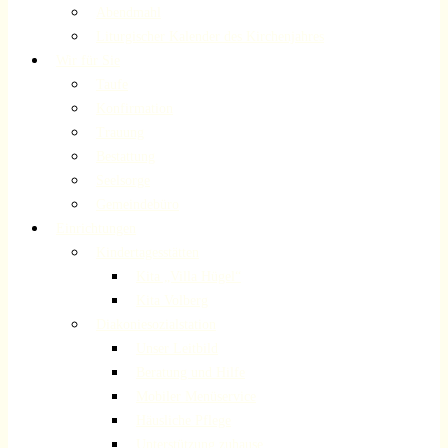
Abendmahl
Liturgischer Kalender des Kirchenjahres
Wir für Sie
Taufe
Konfirmation
Trauung
Bestattung
Seelsorge
Gemeindebüro
Einrichtungen
Kindertagesstätten
Kita „Villa Hügel“
Kita Volberg
Diakoniesozialstation
Unser Leitbild
Beratung und Hilfe
Mobiler Menüservice
Häusliche Pflege
Unterstützung zuhause