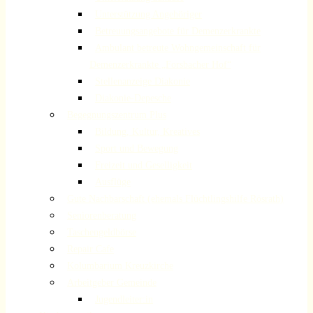
Unterstützung Angehöriger
Betreuungsangebote für Demenzerkrankte
Ambulant betreute Wohngemeinschaft für
Demenzerkrankte „Forsbacher Hof“
Stellenanzeige Diakonie
Diakonie-Depesche
Begegnungszentrum Plus
Bildung, Kultur, Kreatives
Sport und Bewegung
Freizeit und Geselligkeit
Ausflüge
Gute Nachbarschaft (ehemals Flüchtlingshilfe Rösrath)
Seniorenberatung
Taschengeldbörse
Repair Cafe
Kolumbarium Kreuzkirche
Arbeitgeber Gemeinde
Jugendleiter:in