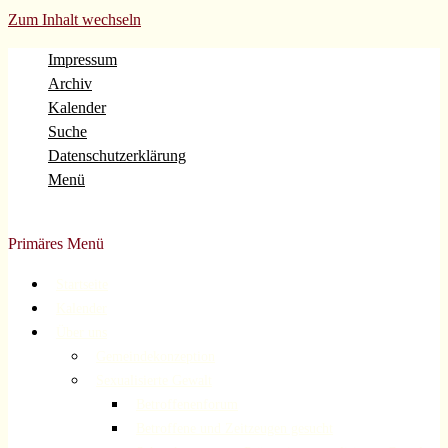
Zum Inhalt wechseln
Impressum
Archiv
Kalender
Suche
Datenschutzerklärung
Menü
Evangelische Gemeinde Volberg Forsbach Rösrath
Primäres Menü
Startseite
Kalender
Über uns
Gemeindekonzeption
Sexualisierte Gewalt
Betroffenenforum
Betroffene und Zeitzeugen gesucht