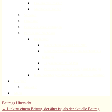
Frauenkreis Rösrath
Meditatives Tanzen
Senioren
Ehrenamt
Besondere Veranstaltungen
Partner und Nachbarn
Im Kongo
Nachrichten – Stand Mai 2019
Neue Nachrichten aus dem Kirchenkreis
Kalungu
Tageszentrum MINOVA
Partnerschaftsvereinbarung mit Kalungu
Kath. Nachbargemeinde St. Nikolaus v. Tolentino
Gruppen
MoGoGo
Menü
Beitrags Übersicht
← Link zu einem Beitrag, der älter ist, als der aktuelle Beitrag