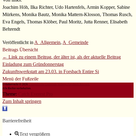
Joachim Höh, Ilka Richter, Udo Hartenfels, Armin Kopper, Sabine
Mürkens, Monika Bautz, Monika Mattern-Klosson, Thomas Rusch,
Eva Engels, Thomas Klöber, Paul Moritz, Jutta Renner, Elisabeth
Behrendt
Veröffentlicht in
A_Allgemein
,
A_Gemeinde
Beitrags Übersicht
← Link zu einem Beitrag, der älter ist, als der aktuelle Beitrag
Einladung zum Gründonnerstag
Zukunftswerkstatt am 23.03. in Forsbach
Entire Si
Menü der Fußzeile
Urheberrecht © 2026
Evangelische Gemeinde Volberg Forsbach Rösrath
.
Alle Rechte vorbehalten.
Theme:
Catch Everest Pro
Zum Inhalt springen
Werkzeugleiste
öffnen
Barrierefreiheit
Text vergrößern