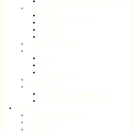
Schutzkonzept zur Prävention sexualisierter Gewalt
Ansprechpartner
Unsere Pfarrer
Mitarbeiterinnen und Mitarbeiter
Presbyterium
Internet-Team
Gemeindebezirke / Organisation
Adressen
Impressum
Suche
Datenschutzerklärung
Gemeindegeschichte
Gemeindebriefe
Registrierung „Gemeindebrief per E-Mail“
Abmeldung „Gemeindebrief per E-Mail“
Gottesdienste
Kinder- und Familiengottesdienst
Jugendgottesdienste
Schulgottesdienst