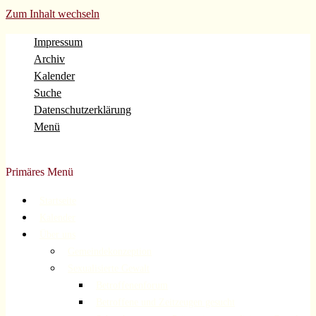
Zum Inhalt wechseln
Impressum
Archiv
Kalender
Suche
Datenschutzerklärung
Menü
Evangelische Gemeinde Volberg Forsbach Rösrath
Primäres Menü
Startseite
Kalender
Über uns
Gemeindekonzeption
Sexualisierte Gewalt
Betroffenenforum
Betroffene und Zeitzeugen gesucht