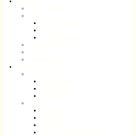
Kirchenmusik
Musik im Gottesdienst
Chöre
Kantorei und Kammerchor
Gospelchor
Kinder- und Jugendchöre
Förderverein Kirchenmusik
Konzerte
Instrumente im Angebot
Gemeinde
Kinder und Jugend
Checkpoint Volberg
Jugendfreizeiten
Jugendeventtage
Erwachsene
Generation Plus
Bibelkreise
Volberger Treff
Evangelische Frauenhilfe Forsbach