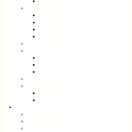
Schutzkonzept zur Prävention sexualisierter Gewalt
Ansprechpartner
Unsere Pfarrer
Mitarbeiterinnen und Mitarbeiter
Presbyterium
Internet-Team
Gemeindebezirke / Organisation
Adressen
Impressum
Suche
Datenschutzerklärung
Gemeindegeschichte
Gemeindebriefe
Registrierung „Gemeindebrief per E-Mail“
Abmeldung „Gemeindebrief per E-Mail“
Gottesdienste
Kinder- und Familiengottesdienst
Jugendgottesdienste
Schulgottesdienst