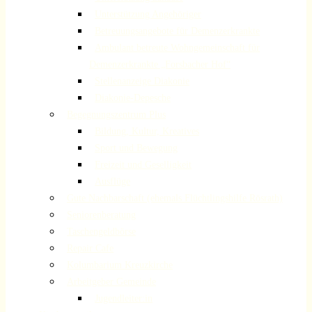
Unterstützung Angehöriger
Betreuungsangebote für Demenzerkrankte
Ambulant betreute Wohngemeinschaft für
Demenzerkrankte „Forsbacher Hof“
Stellenanzeige Diakonie
Diakonie-Depesche
Begegnungszentrum Plus
Bildung, Kultur, Kreatives
Sport und Bewegung
Freizeit und Geselligkeit
Ausflüge
Gute Nachbarschaft (ehemals Flüchtlingshilfe Rösrath)
Seniorenberatung
Taschengeldbörse
Repair Cafe
Kolumbarium Kreuzkirche
Arbeitgeber Gemeinde
Jugendleiter:in