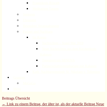
Frauenkreis Rösrath
Meditatives Tanzen
Senioren
Ehrenamt
Besondere Veranstaltungen
Partner und Nachbarn
Im Kongo
Nachrichten – Stand Mai 2019
Neue Nachrichten aus dem Kirchenkreis
Kalungu
Tageszentrum MINOVA
Partnerschaftsvereinbarung mit Kalungu
Kath. Nachbargemeinde St. Nikolaus v. Tolentino
Gruppen
MoGoGo
Menü
Beitrags Übersicht
← Link zu einem Beitrag, der älter ist, als der aktuelle Beitrag
Neue