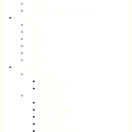
Abendmahl
Liturgischer Kalender des Kirchenjahres
Wir für Sie
Taufe
Konfirmation
Trauung
Bestattung
Seelsorge
Gemeindebüro
Einrichtungen
Kindertagesstätten
Kita „Villa Hügel“
Kita Volberg
Diakoniesozialstation
Unser Leitbild
Beratung und Hilfe
Mobiler Menüservice
Häusliche Pflege
Unterstützung zuhause