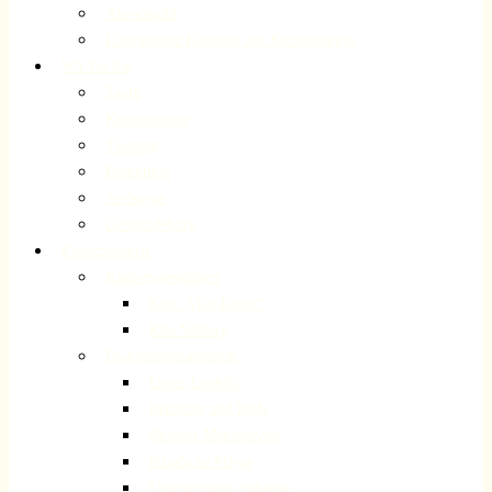
Abendmahl
Liturgischer Kalender des Kirchenjahres
Wir für Sie
Taufe
Konfirmation
Trauung
Bestattung
Seelsorge
Gemeindebüro
Einrichtungen
Kindertagesstätten
Kita „Villa Hügel“
Kita Volberg
Diakoniesozialstation
Unser Leitbild
Beratung und Hilfe
Mobiler Menüservice
Häusliche Pflege
Unterstützung zuhause