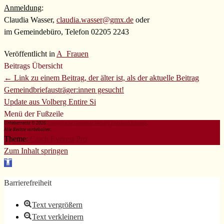
Anmeldung
:
Claudia Wasser,
claudia.wasser@gmx.de
oder
im Gemeindebüro, Telefon 02205 2243
Veröffentlicht in
A_Frauen
Beitrags Übersicht
← Link zu einem Beitrag, der älter ist, als der aktuelle Beitrag
Gemeindbriefausträger:innen gesucht!
Update aus Volberg
Entire Si
Menü der Fußzeile
Urheberrecht © 2026
Evangelische Gemeinde Volberg Forsbach Rösrath
.
Alle Rechte vorbehalten.
Theme:
Catch Everest Pro
Zum Inhalt springen
Werkzeugleiste
öffnen
Barrierefreiheit
Text vergrößern
Text verkleinern