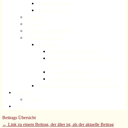
Frauenkreis Rösrath
Meditatives Tanzen
Senioren
Ehrenamt
Besondere Veranstaltungen
Partner und Nachbarn
Im Kongo
Nachrichten – Stand Mai 2019
Neue Nachrichten aus dem Kirchenkreis
Kalungu
Tageszentrum MINOVA
Partnerschaftsvereinbarung mit Kalungu
Kath. Nachbargemeinde St. Nikolaus v. Tolentino
Gruppen
MoGoGo
Menü
Beitrags Übersicht
← Link zu einem Beitrag, der älter ist, als der aktuelle Beitrag