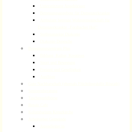
Unterstützung Angehöriger
Betreuungsangebote für Demenzerkrankte
Ambulant betreute Wohngemeinschaft für
Demenzerkrankte „Forsbacher Hof“
Stellenanzeige Diakonie
Diakonie-Depesche
Begegnungszentrum Plus
Bildung, Kultur, Kreatives
Sport und Bewegung
Freizeit und Geselligkeit
Ausflüge
Gute Nachbarschaft (ehemals Flüchtlingshilfe Rösrath)
Seniorenberatung
Taschengeldbörse
Repair Cafe
Kolumbarium Kreuzkirche
Arbeitgeber Gemeinde
Jugendleiter:in