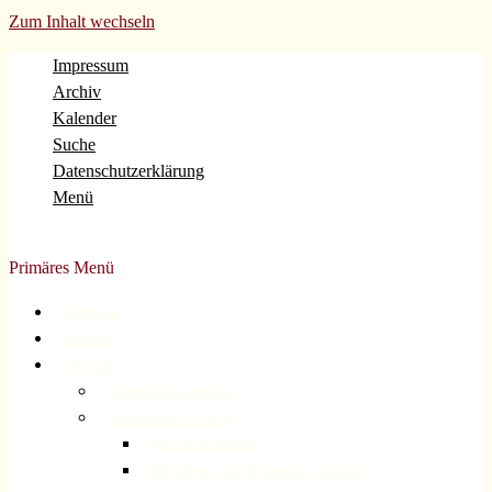
Zum Inhalt wechseln
Impressum
Archiv
Kalender
Suche
Datenschutzerklärung
Menü
Evangelische Gemeinde Volberg Forsbach Rösrath
Primäres Menü
Startseite
Kalender
Über uns
Gemeindekonzeption
Sexualisierte Gewalt
Betroffenenforum
Betroffene und Zeitzeugen gesucht