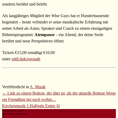
sondern berührt und belebt.
Als langjähriges Mitglied der Wise Guys hat er Hunderttausende
begeistert – heute verbindet er seine musikalische Erfahrung mit
seiner Arbeit als Autor, Speaker und Coach zu einem einzigartigen
Bühnenprogramm:
Atempause
– ein Abend, der deine Seele
berührt und neue Perspektiven öffnet.
Tickets €15,00 ermäßigt €10,00
unter
eddi.link/roesrath
Veröffentlicht in
A_Musik
Beitrags
← Link zu einem Beitrag, der älter ist, als der aktuelle Beitrag
Wenn
Übersicht
ein Fremdling bei euch wohnt…
Kirchenmusik 1.Halbjahr
Entire Si
Urheberrecht © 2026
Evangelische Gemeinde Volberg Forsbach Rösrath
.
Menü
Alle Rechte vorbehalten.