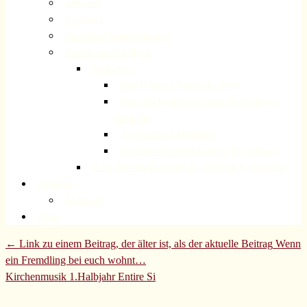
Senioren
Ehrenamt
Besondere Veranstaltungen
Partner und Nachbarn
Im Kongo
Nachrichten – Stand Mai 2019
Neue Nachrichten aus dem Kirchenkreis
Kalungu
Tageszentrum MINOVA
Partnerschaftsvereinbarung mit Kalungu
Kath. Nachbargemeinde St. Nikolaus v. Tolentino
Gruppen
MoGoGo
Menü
Beitrags
← Link zu einem Beitrag, der älter ist, als der aktuelle Beitrag
Wenn
Übersicht
ein Fremdling bei euch wohnt…
Kirchenmusik 1.Halbjahr
Entire Si