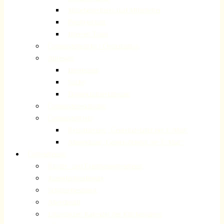
Mitarbeiterinnen und Mitarbeiter
Presbyterium
Internet-Team
Gemeindebezirke / Organisation
Adressen
Impressum
Suche
Datenschutzerklärung
Gemeindegeschichte
Gemeindebriefe
Registrierung „Gemeindebrief per E-Mail“
Abmeldung „Gemeindebrief per E-Mail“
Gottesdienste
Kinder- und Familiengottesdienst
Jugendgottesdienste
Schulgottesdienst
Abendmahl
Liturgischer Kalender des Kirchenjahres