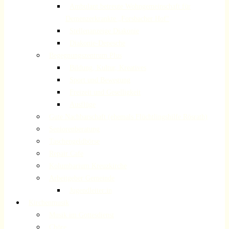
Ambulant betreute Wohngemeinschaft für
Demenzerkrankte „Forsbacher Hof“
Stellenanzeige Diakonie
Diakonie-Depesche
Begegnungszentrum Plus
Bildung, Kultur, Kreatives
Sport und Bewegung
Freizeit und Geselligkeit
Ausflüge
Gute Nachbarschaft (ehemals Flüchtlingshilfe Rösrath)
Seniorenberatung
Taschengeldbörse
Repair Cafe
Kolumbarium Kreuzkirche
Arbeitgeber Gemeinde
Jugendleiter:in
Kirchenmusik
Musik im Gottesdienst
Chöre