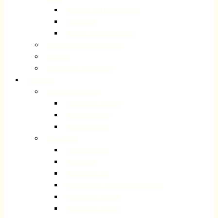
Kantorei und Kammerchor
Gospelchor
Kinder- und Jugendchöre
Förderverein Kirchenmusik
Konzerte
Instrumente im Angebot
Gemeinde
Kinder und Jugend
Checkpoint Volberg
Jugendfreizeiten
Jugendeventtage
Erwachsene
Generation Plus
Bibelkreise
Volberger Treff
Evangelische Frauenhilfe Forsbach
Frauenkreis Rösrath
Meditatives Tanzen