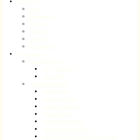
Wir für Sie
Taufe
Konfirmation
Trauung
Bestattung
Seelsorge
Gemeindebüro
Einrichtungen
Kindertagesstätten
Kita „Villa Hügel“
Kita Volberg
Diakoniesozialstation
Unser Leitbild
Beratung und Hilfe
Mobiler Menüservice
Häusliche Pflege
Unterstützung zuhause
Unterstützung Angehöriger
Betreuungsangebote für Demenzerkrankte