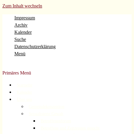
Zum Inhalt wechseln
Impressum
Archiv
Kalender
Suche
Datenschutzerklärung
Menü
Evangelische Gemeinde Volberg Forsbach Rösrath
Primäres Menü
Startseite
Kalender
Über uns
Gemeindekonzeption
Sexualisierte Gewalt
Betroffenenforum
Betroffene und Zeitzeugen gesucht