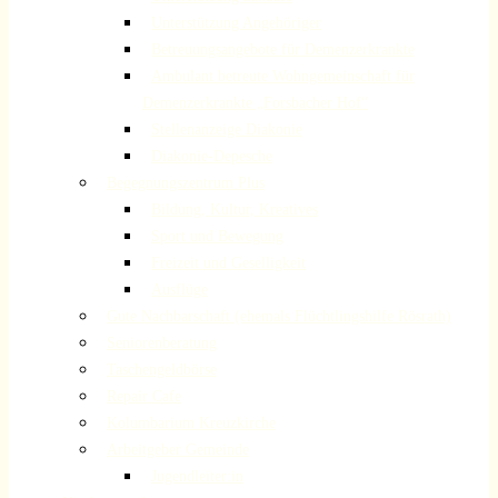
Unterstützung Angehöriger
Betreuungsangebote für Demenzerkrankte
Ambulant betreute Wohngemeinschaft für
Demenzerkrankte „Forsbacher Hof“
Stellenanzeige Diakonie
Diakonie-Depesche
Begegnungszentrum Plus
Bildung, Kultur, Kreatives
Sport und Bewegung
Freizeit und Geselligkeit
Ausflüge
Gute Nachbarschaft (ehemals Flüchtlingshilfe Rösrath)
Seniorenberatung
Taschengeldbörse
Repair Cafe
Kolumbarium Kreuzkirche
Arbeitgeber Gemeinde
Jugendleiter:in