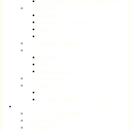
Schutzkonzept zur Prävention sexualisierter Gewalt
Ansprechpartner
Unsere Pfarrer
Mitarbeiterinnen und Mitarbeiter
Presbyterium
Internet-Team
Gemeindebezirke / Organisation
Adressen
Impressum
Suche
Datenschutzerklärung
Gemeindegeschichte
Gemeindebriefe
Registrierung „Gemeindebrief per E-Mail“
Abmeldung „Gemeindebrief per E-Mail“
Gottesdienste
Kinder- und Familiengottesdienst
Jugendgottesdienste
Schulgottesdienst