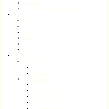
Abendmahl
Liturgischer Kalender des Kirchenjahres
Wir für Sie
Taufe
Konfirmation
Trauung
Bestattung
Seelsorge
Gemeindebüro
Einrichtungen
Kindertagesstätten
Kita „Villa Hügel“
Kita Volberg
Diakoniesozialstation
Unser Leitbild
Beratung und Hilfe
Mobiler Menüservice
Häusliche Pflege
Unterstützung zuhause