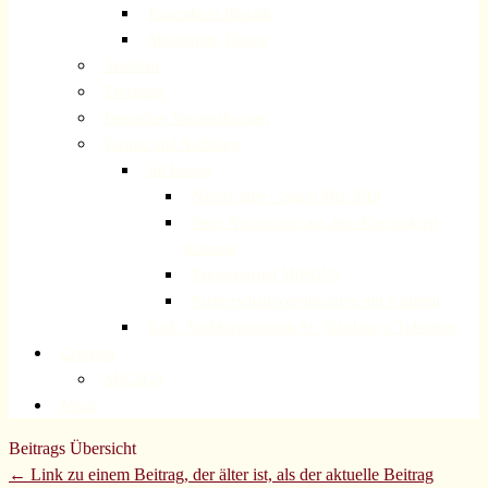
Frauenkreis Rösrath
Meditatives Tanzen
Senioren
Ehrenamt
Besondere Veranstaltungen
Partner und Nachbarn
Im Kongo
Nachrichten – Stand Mai 2019
Neue Nachrichten aus dem Kirchenkreis
Kalungu
Tageszentrum MINOVA
Partnerschaftsvereinbarung mit Kalungu
Kath. Nachbargemeinde St. Nikolaus v. Tolentino
Gruppen
MoGoGo
Menü
Beitrags Übersicht
← Link zu einem Beitrag, der älter ist, als der aktuelle Beitrag