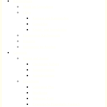
Kirchenmusik
Musik im Gottesdienst
Chöre
Kantorei und Kammerchor
Gospelchor
Kinder- und Jugendchöre
Förderverein Kirchenmusik
Konzerte
Instrumente im Angebot
Gemeinde
Kinder und Jugend
Checkpoint Volberg
Jugendfreizeiten
Jugendeventtage
Erwachsene
Generation Plus
Bibelkreise
Volberger Treff
Evangelische Frauenhilfe Forsbach