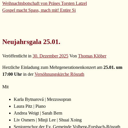
Weihnachtsbotschaft von Präses Torsten Latzel
Gospel macht Spass, mach mit!
Entire Si
Neujahrsgala 25.01.
Veröffentlicht in
30. Dezember 2025
Von
Thomas Klöber
Herzliche Einladung zum Mehrgenerationenkonzert am
25.01. um
17:00 Uhr
in der
Versöhnungskirche Rösrath
Mit
Karla Bytnarová | Mezzosopran
Laura Pitz | Piano
Andrea Weigt | Sarah Bern
Liv Osmers | Minji Lee | Shuai Xoing
Seniorenchor der Ev. Gemeinde Volberg-Forsbach-Rösrath