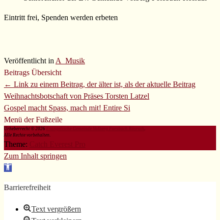
Eintritt frei, Spenden werden erbeten
Veröffentlicht in
A_Musik
Beitrags Übersicht
← Link zu einem Beitrag, der älter ist, als der aktuelle Beitrag
Weihnachtsbotschaft von Präses Torsten Latzel
Gospel macht Spass, mach mit!
Entire Si
Menü der Fußzeile
Urheberrecht © 2026
Evangelische Gemeinde Volberg Forsbach Rösrath
.
Alle Rechte vorbehalten.
Theme:
Catch Everest Pro
Zum Inhalt springen
Werkzeugleiste
öffnen
Barrierefreiheit
Text vergrößern