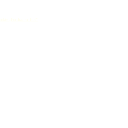
ankte „Forsbacher Hof“