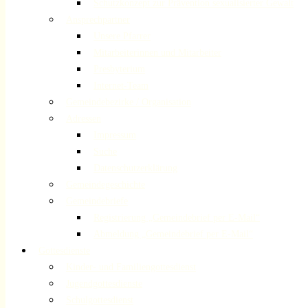
Schutzkonzept zur Prävention sexualisierter Gewalt
Ansprechpartner
Unsere Pfarrer
Mitarbeiterinnen und Mitarbeiter
Presbyterium
Internet-Team
Gemeindebezirke / Organisation
Adressen
Impressum
Suche
Datenschutzerklärung
Gemeindegeschichte
Gemeindebriefe
Registrierung „Gemeindebrief per E-Mail“
Abmeldung „Gemeindebrief per E-Mail“
Gottesdienste
Kinder- und Familiengottesdienst
Jugendgottesdienste
Schulgottesdienst