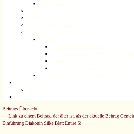
Meditatives Tanzen
Senioren
Ehrenamt
Besondere Veranstaltungen
Partner und Nachbarn
Im Kongo
Nachrichten – Stand Mai 2019
Neue Nachrichten aus dem Kirchenkreis Kalun
Tageszentrum MINOVA
Partnerschaftsvereinbarung mit Kalungu
Kath. Nachbargemeinde St. Nikolaus v. Tolentino
Gruppen
MoGoGo
Menü
Beitrags Übersicht
← Link zu einem Beitrag, der älter ist, als der aktuelle Beitrag
Gemein
Einführung Diakonin Silke Blatt
Entire Si