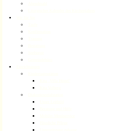
Abendmahl
Liturgischer Kalender des Kirchenjahres
Wir für Sie
Taufe
Konfirmation
Trauung
Bestattung
Seelsorge
Gemeindebüro
Einrichtungen
Kindertagesstätten
Kita „Villa Hügel“
Kita Volberg
Diakoniesozialstation
Unser Leitbild
Beratung und Hilfe
Mobiler Menüservice
Häusliche Pflege
Unterstützung zuhause