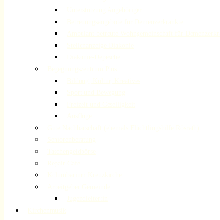
Unterstützung Angehöriger
Betreuungsangebote für Demenzerkrankte
Ambulant betreute Wohngemeinschaft für Demenzerkr
Stellenanzeige Diakonie
Diakonie-Depesche
Begegnungszentrum Plus
Bildung, Kultur, Kreatives
Sport und Bewegung
Freizeit und Geselligkeit
Ausflüge
Gute Nachbarschaft (ehemals Flüchtlingshilfe Rösrath)
Seniorenberatung
Taschengeldbörse
Repair Cafe
Kolumbarium Kreuzkirche
Arbeitgeber Gemeinde
Jugendleiter:in
Kirchenmusik