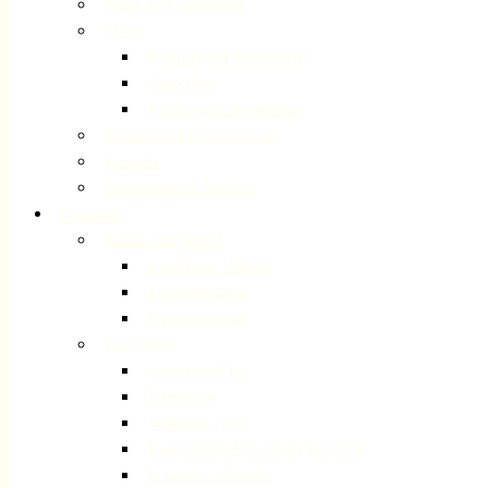
Musik im Gottesdienst
Chöre
Kantorei und Kammerchor
Gospelchor
Kinder- und Jugendchöre
Förderverein Kirchenmusik
Konzerte
Instrumente im Angebot
Gemeinde
Kinder und Jugend
Checkpoint Volberg
Jugendfreizeiten
Jugendeventtage
Erwachsene
Generation Plus
Bibelkreise
Volberger Treff
Evangelische Frauenhilfe Forsbach
Frauenkreis Rösrath