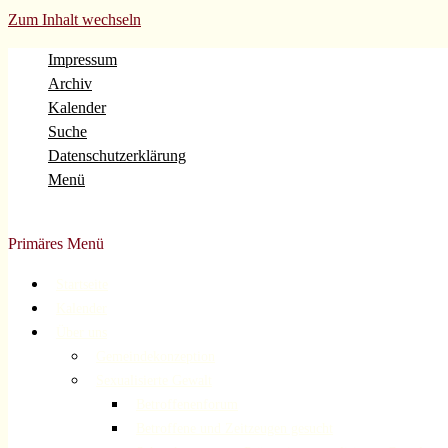
Zum Inhalt wechseln
Impressum
Archiv
Kalender
Suche
Datenschutzerklärung
Menü
Evangelische Gemeinde Volberg Forsbach Rösrath
Primäres Menü
Startseite
Kalender
Über uns
Gemeindekonzeption
Sexualisierte Gewalt
Betroffenenforum
Betroffene und Zeitzeugen gesucht