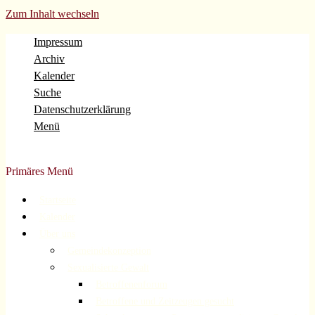
Zum Inhalt wechseln
Impressum
Archiv
Kalender
Suche
Datenschutzerklärung
Menü
Evangelische Gemeinde Volberg Forsbach Rösrath
Primäres Menü
Startseite
Kalender
Über uns
Gemeindekonzeption
Sexualisierte Gewalt
Betroffenenforum
Betroffene und Zeitzeugen gesucht