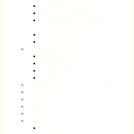
Unterstützung Angehöriger
Betreuungsangebote für Demenzerkrankte
Ambulant betreute Wohngemeinschaft für
Demenzerkrankte „Forsbacher Hof“
Stellenanzeige Diakonie
Diakonie-Depesche
Begegnungszentrum Plus
Bildung, Kultur, Kreatives
Sport und Bewegung
Freizeit und Geselligkeit
Ausflüge
Gute Nachbarschaft (ehemals Flüchtlingshilfe Rösrath)
Seniorenberatung
Taschengeldbörse
Repair Cafe
Kolumbarium Kreuzkirche
Arbeitgeber Gemeinde
Jugendleiter:in