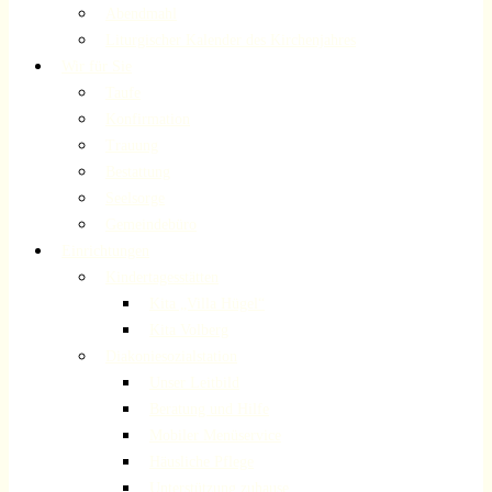
Abendmahl
Liturgischer Kalender des Kirchenjahres
Wir für Sie
Taufe
Konfirmation
Trauung
Bestattung
Seelsorge
Gemeindebüro
Einrichtungen
Kindertagesstätten
Kita „Villa Hügel“
Kita Volberg
Diakoniesozialstation
Unser Leitbild
Beratung und Hilfe
Mobiler Menüservice
Häusliche Pflege
Unterstützung zuhause