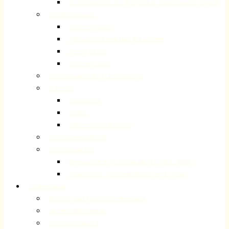
Schutzkonzept zur Prävention sexualisierter Gewalt
Ansprechpartner
Unsere Pfarrer
Mitarbeiterinnen und Mitarbeiter
Presbyterium
Internet-Team
Gemeindebezirke / Organisation
Adressen
Impressum
Suche
Datenschutzerklärung
Gemeindegeschichte
Gemeindebriefe
Registrierung „Gemeindebrief per E-Mail“
Abmeldung „Gemeindebrief per E-Mail“
Gottesdienste
Kinder- und Familiengottesdienst
Jugendgottesdienste
Schulgottesdienst