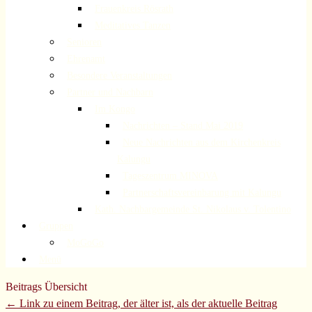
Frauenkreis Rösrath
Meditatives Tanzen
Senioren
Ehrenamt
Besondere Veranstaltungen
Partner und Nachbarn
Im Kongo
Nachrichten – Stand Mai 2019
Neue Nachrichten aus dem Kirchenkreis
Kalungu
Tageszentrum MINOVA
Partnerschaftsvereinbarung mit Kalungu
Kath. Nachbargemeinde St. Nikolaus v. Tolentino
Gruppen
MoGoGo
Menü
Beitrags Übersicht
← Link zu einem Beitrag, der älter ist, als der aktuelle Beitrag