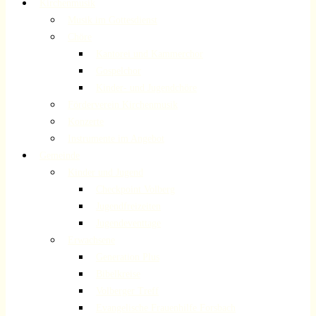
Kirchenmusik
Musik im Gottesdienst
Chöre
Kantorei und Kammerchor
Gospelchor
Kinder- und Jugendchöre
Förderverein Kirchenmusik
Konzerte
Instrumente im Angebot
Gemeinde
Kinder und Jugend
Checkpoint Volberg
Jugendfreizeiten
Jugendeventtage
Erwachsene
Generation Plus
Bibelkreise
Volberger Treff
Evangelische Frauenhilfe Forsbach