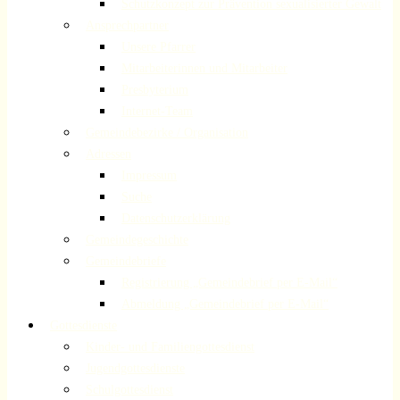
Schutzkonzept zur Prävention sexualisierter Gewalt
Ansprechpartner
Unsere Pfarrer
Mitarbeiterinnen und Mitarbeiter
Presbyterium
Internet-Team
Gemeindebezirke / Organisation
Adressen
Impressum
Suche
Datenschutzerklärung
Gemeindegeschichte
Gemeindebriefe
Registrierung „Gemeindebrief per E-Mail“
Abmeldung „Gemeindebrief per E-Mail“
Gottesdienste
Kinder- und Familiengottesdienst
Jugendgottesdienste
Schulgottesdienst