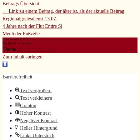
Beitrags Übersicht
← Link zu einem Beitrag, der älter ist, als der aktuelle Beitrag
Regionalgottesdienst 13.07.
4 Jahre nach der Flut
Entire Si
Menü der Fußzeile
Urheberrecht © 2026
Evangelische Gemeinde Volberg Forsbach Rösrath
.
Alle Rechte vorbehalten.
Theme:
Catch Everest Pro
Zum Inhalt springen
Werkzeugleiste
öffnen
Barrierefreiheit
Text vergrößern
Text verkleinern
Grauton
Hoher Kontrast
Negativer Kontrast
Heller Hintergrund
Links Unterstrich