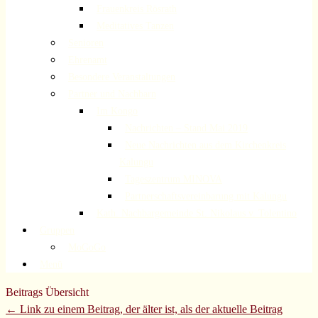
Frauenkreis Rösrath
Meditatives Tanzen
Senioren
Ehrenamt
Besondere Veranstaltungen
Partner und Nachbarn
Im Kongo
Nachrichten – Stand Mai 2019
Neue Nachrichten aus dem Kirchenkreis
Kalungu
Tageszentrum MINOVA
Partnerschaftsvereinbarung mit Kalungu
Kath. Nachbargemeinde St. Nikolaus v. Tolentino
Gruppen
MoGoGo
Menü
Beitrags Übersicht
← Link zu einem Beitrag, der älter ist, als der aktuelle Beitrag