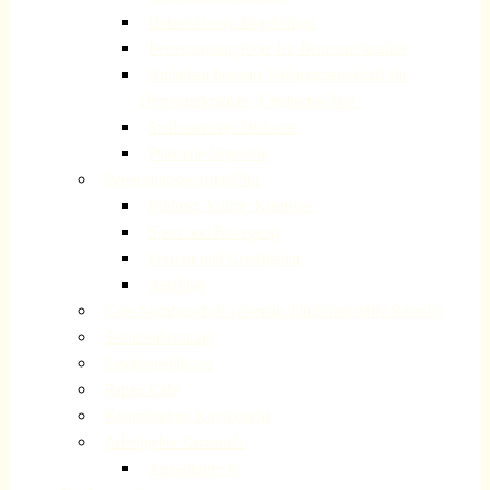
Unterstützung Angehöriger
Betreuungsangebote für Demenzerkrankte
Ambulant betreute Wohngemeinschaft für
Demenzerkrankte „Forsbacher Hof“
Stellenanzeige Diakonie
Diakonie-Depesche
Begegnungszentrum Plus
Bildung, Kultur, Kreatives
Sport und Bewegung
Freizeit und Geselligkeit
Ausflüge
Gute Nachbarschaft (ehemals Flüchtlingshilfe Rösrath)
Seniorenberatung
Taschengeldbörse
Repair Cafe
Kolumbarium Kreuzkirche
Arbeitgeber Gemeinde
Jugendleiter:in