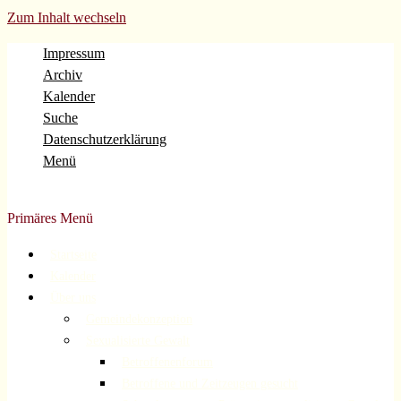
Zum Inhalt wechseln
Impressum
Archiv
Kalender
Suche
Datenschutzerklärung
Menü
Evangelische Gemeinde Volberg Forsbach Rösrath
Primäres Menü
Startseite
Kalender
Über uns
Gemeindekonzeption
Sexualisierte Gewalt
Betroffenenforum
Betroffene und Zeitzeugen gesucht