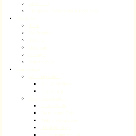
Abendmahl
Liturgischer Kalender des Kirchenjahres
Wir für Sie
Taufe
Konfirmation
Trauung
Bestattung
Seelsorge
Gemeindebüro
Einrichtungen
Kindertagesstätten
Kita „Villa Hügel“
Kita Volberg
Diakoniesozialstation
Unser Leitbild
Beratung und Hilfe
Mobiler Menüservice
Häusliche Pflege
Unterstützung zuhause