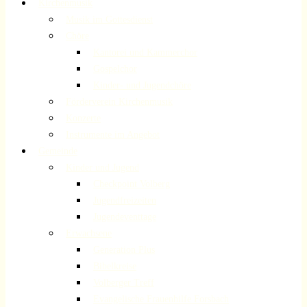
Kirchenmusik
Musik im Gottesdienst
Chöre
Kantorei und Kammerchor
Gospelchor
Kinder- und Jugendchöre
Förderverein Kirchenmusik
Konzerte
Instrumente im Angebot
Gemeinde
Kinder und Jugend
Checkpoint Volberg
Jugendfreizeiten
Jugendeventtage
Erwachsene
Generation Plus
Bibelkreise
Volberger Treff
Evangelische Frauenhilfe Forsbach