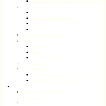
Schutzkonzept zur Prävention sexualisierter Gewalt
Ansprechpartner
Unsere Pfarrer
Mitarbeiterinnen und Mitarbeiter
Presbyterium
Internet-Team
Gemeindebezirke / Organisation
Adressen
Impressum
Suche
Datenschutzerklärung
Gemeindegeschichte
Gemeindebriefe
Registrierung „Gemeindebrief per E-Mail“
Abmeldung „Gemeindebrief per E-Mail“
Gottesdienste
Kinder- und Familiengottesdienst
Jugendgottesdienste
Schulgottesdienst