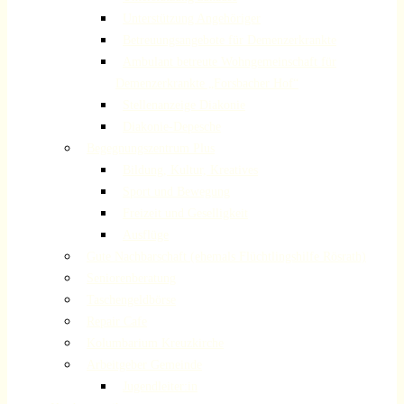
Unterstützung Angehöriger
Betreuungsangebote für Demenzerkrankte
Ambulant betreute Wohngemeinschaft für
Demenzerkrankte „Forsbacher Hof“
Stellenanzeige Diakonie
Diakonie-Depesche
Begegnungszentrum Plus
Bildung, Kultur, Kreatives
Sport und Bewegung
Freizeit und Geselligkeit
Ausflüge
Gute Nachbarschaft (ehemals Flüchtlingshilfe Rösrath)
Seniorenberatung
Taschengeldbörse
Repair Cafe
Kolumbarium Kreuzkirche
Arbeitgeber Gemeinde
Jugendleiter:in