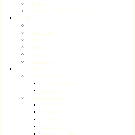
Abendmahl
Liturgischer Kalender des Kirchenjahres
Wir für Sie
Taufe
Konfirmation
Trauung
Bestattung
Seelsorge
Gemeindebüro
Einrichtungen
Kindertagesstätten
Kita „Villa Hügel“
Kita Volberg
Diakoniesozialstation
Unser Leitbild
Beratung und Hilfe
Mobiler Menüservice
Häusliche Pflege
Unterstützung zuhause