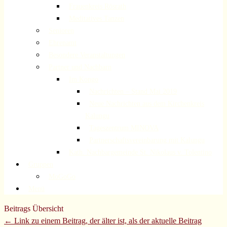
Frauenkreis Rösrath
Meditatives Tanzen
Senioren
Ehrenamt
Besondere Veranstaltungen
Partner und Nachbarn
Im Kongo
Nachrichten – Stand Mai 2019
Neue Nachrichten aus dem Kirchenkreis
Kalungu
Tageszentrum MINOVA
Partnerschaftsvereinbarung mit Kalungu
Kath. Nachbargemeinde St. Nikolaus v. Tolentino
Gruppen
MoGoGo
Menü
Beitrags Übersicht
← Link zu einem Beitrag, der älter ist, als der aktuelle Beitrag