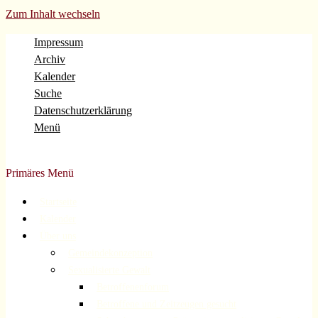
Zum Inhalt wechseln
Impressum
Archiv
Kalender
Suche
Datenschutzerklärung
Menü
Evangelische Gemeinde Volberg Forsbach Rösrath
Primäres Menü
Startseite
Kalender
Über uns
Gemeindekonzeption
Sexualisierte Gewalt
Betroffenenforum
Betroffene und Zeitzeugen gesucht