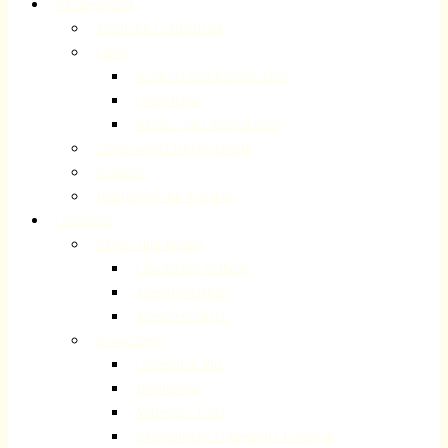
Kirchenmusik
Musik im Gottesdienst
Chöre
Kantorei und Kammerchor
Gospelchor
Kinder- und Jugendchöre
Förderverein Kirchenmusik
Konzerte
Instrumente im Angebot
Gemeinde
Kinder und Jugend
Checkpoint Volberg
Jugendfreizeiten
Jugendeventtage
Erwachsene
Generation Plus
Bibelkreise
Volberger Treff
Evangelische Frauenhilfe Forsbach