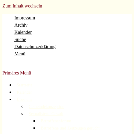
Zum Inhalt wechseln
Impressum
Archiv
Kalender
Suche
Datenschutzerklärung
Menü
Evangelische Gemeinde Volberg Forsbach Rösrath
Primäres Menü
Startseite
Kalender
Über uns
Gemeindekonzeption
Sexualisierte Gewalt
Betroffenenforum
Betroffene und Zeitzeugen gesucht