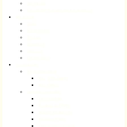
Abendmahl
Liturgischer Kalender des Kirchenjahres
Wir für Sie
Taufe
Konfirmation
Trauung
Bestattung
Seelsorge
Gemeindebüro
Einrichtungen
Kindertagesstätten
Kita „Villa Hügel“
Kita Volberg
Diakoniesozialstation
Unser Leitbild
Beratung und Hilfe
Mobiler Menüservice
Häusliche Pflege
Unterstützung zuhause