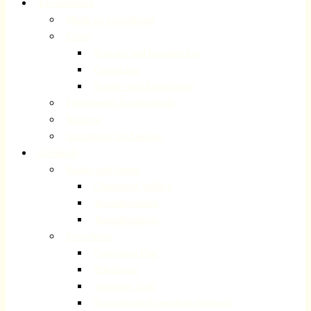
Kirchenmusik
Musik im Gottesdienst
Chöre
Kantorei und Kammerchor
Gospelchor
Kinder- und Jugendchöre
Förderverein Kirchenmusik
Konzerte
Instrumente im Angebot
Gemeinde
Kinder und Jugend
Checkpoint Volberg
Jugendfreizeiten
Jugendeventtage
Erwachsene
Generation Plus
Bibelkreise
Volberger Treff
Evangelische Frauenhilfe Forsbach