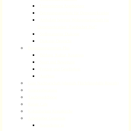
Unterstützung Angehöriger
Betreuungsangebote für Demenzerkrankte
Ambulant betreute Wohngemeinschaft für
Demenzerkrankte „Forsbacher Hof“
Stellenanzeige Diakonie
Diakonie-Depesche
Begegnungszentrum Plus
Bildung, Kultur, Kreatives
Sport und Bewegung
Freizeit und Geselligkeit
Ausflüge
Gute Nachbarschaft (ehemals Flüchtlingshilfe Rösrath)
Seniorenberatung
Taschengeldbörse
Repair Cafe
Kolumbarium Kreuzkirche
Arbeitgeber Gemeinde
Jugendleiter:in