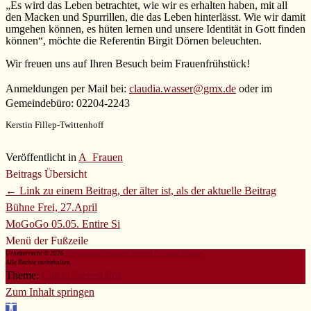
„Es wird das Leben betrachtet, wie wir es erhalten haben, mit all
den Macken und Spurrillen, die das Leben hinterlässt. Wie wir damit
umgehen können, es hüten lernen und unsere Identität in Gott finden
können“, möchte die Referentin Birgit Dörnen beleuchten.
Wir freuen uns auf Ihren Besuch beim Frauenfrühstück!
Anmeldungen per Mail bei:
claudia.wasser@gmx.de
oder im
Gemeindebüro: 02204-2243
Kerstin Fillep-Twittenhoff
Veröffentlicht in
A_Frauen
Beitrags Übersicht
← Link zu einem Beitrag, der älter ist, als der aktuelle Beitrag
Bühne Frei, 27.April
MoGoGo 05.05.
Entire Si
Menü der Fußzeile
Urheberrecht © 2026
Evangelische Gemeinde Volberg Forsbach Rösrath
.
Alle Rechte vorbehalten.
Theme:
Catch Everest Pro
Zum Inhalt springen
Werkzeugleiste