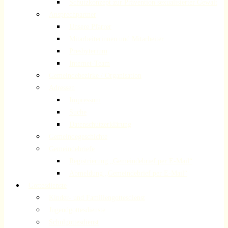
Schutzkonzept zur Prävention sexualisierter Gewalt
Ansprechpartner
Unsere Pfarrer
Mitarbeiterinnen und Mitarbeiter
Presbyterium
Internet-Team
Gemeindebezirke / Organisation
Adressen
Impressum
Suche
Datenschutzerklärung
Gemeindegeschichte
Gemeindebriefe
Registrierung „Gemeindebrief per E-Mail“
Abmeldung „Gemeindebrief per E-Mail“
Gottesdienste
Kinder- und Familiengottesdienst
Jugendgottesdienste
Schulgottesdienst