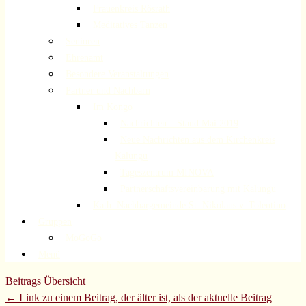
Frauenkreis Rösrath
Meditatives Tanzen
Senioren
Ehrenamt
Besondere Veranstaltungen
Partner und Nachbarn
Im Kongo
Nachrichten – Stand Mai 2019
Neue Nachrichten aus dem Kirchenkreis
Kalungu
Tageszentrum MINOVA
Partnerschaftsvereinbarung mit Kalungu
Kath. Nachbargemeinde St. Nikolaus v. Tolentino
Gruppen
MoGoGo
Menü
Beitrags Übersicht
← Link zu einem Beitrag, der älter ist, als der aktuelle Beitrag