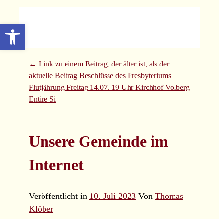
Zum
Inhalt
Werkzeugleiste
wechseln
Primäres
öffnen
Beitrags
← Link zu einem Beitrag, der älter ist, als der
Menü
Evangelische
Übersicht
aktuelle Beitrag
Beschlüsse des Presbyteriums
Flutjährung Freitag 14.07. 19 Uhr Kirchhof Volberg
Entire Si
Gemeinde Volberg
Unsere Gemeinde im
Forsbach Rösrath
Internet
Veröffentlicht in
10. Juli 2023
Von
Thomas
Klöber