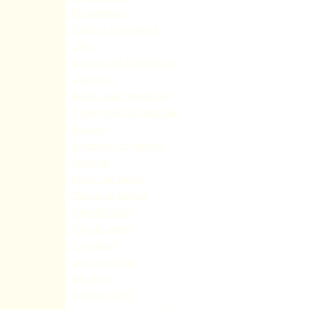
Kirchenmusik
Musik im Gottesdienst
Chöre
Kantorei und Kammerchor
Gospelchor
Kinder- und Jugendchöre
Förderverein Kirchenmusik
Konzerte
Instrumente im Angebot
Gemeinde
Kinder und Jugend
Checkpoint Volberg
Jugendfreizeiten
Jugendeventtage
Erwachsene
Generation Plus
Bibelkreise
Volberger Treff