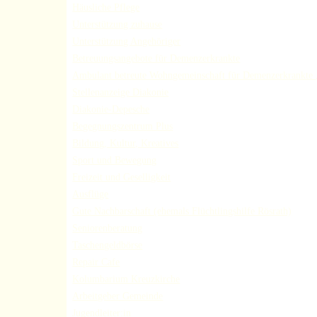
Häusliche Pflege
Unterstützung zuhause
Unterstützung Angehöriger
Betreuungsangebote für Demenzerkrankte
Ambulant betreute Wohngemeinschaft für Demenzerkrankte 
Stellenanzeige Diakonie
Diakonie-Depesche
Begegnungszentrum Plus
Bildung, Kultur, Kreatives
Sport und Bewegung
Freizeit und Geselligkeit
Ausflüge
Gute Nachbarschaft (ehemals Flüchtlingshilfe Rösrath)
Seniorenberatung
Taschengeldbörse
Repair Cafe
Kolumbarium Kreuzkirche
Arbeitgeber Gemeinde
Jugendleiter:in