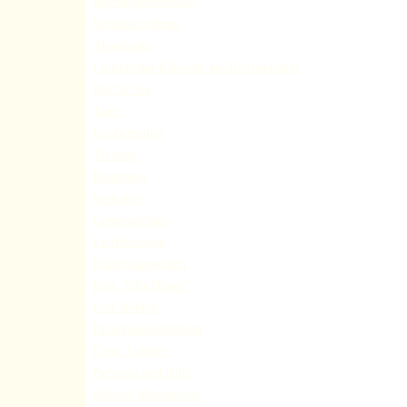
Jugendgottesdienste
Schulgottesdienst
Abendmahl
Liturgischer Kalender des Kirchenjahres
Wir für Sie
Taufe
Konfirmation
Trauung
Bestattung
Seelsorge
Gemeindebüro
Einrichtungen
Kindertagesstätten
Kita „Villa Hügel“
Kita Volberg
Diakoniesozialstation
Unser Leitbild
Beratung und Hilfe
Mobiler Menüservice