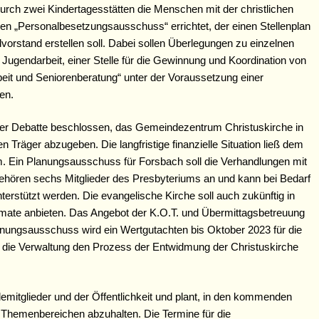
urch zwei Kindertagesstätten die Menschen mit der christlichen
en „Personalbesetzungsausschuss“ errichtet, der einen Stellenplan
rstand erstellen soll. Dabei sollen Überlegungen zu einzelnen
d Jugendarbeit, einer Stelle für die Gewinnung und Koordination von
rbeit und Seniorenberatung“ unter der Voraussetzung einer
en.
her Debatte beschlossen, das Gemeindezentrum Christuskirche in
 Träger abzugeben. Die langfristige finanzielle Situation ließ dem
. Ein Planungsausschuss für Forsbach soll die Verhandlungen mit
hören sechs Mitglieder des Presbyteriums an und kann bei Bedarf
stützt werden. Die evangelische Kirche soll auch zukünftig in
mate anbieten. Das Angebot der K.O.T. und Übermittagsbetreuung
nungsausschuss wird ein Wertgutachten bis Oktober 2023 für die
t die Verwaltung den Prozess der Entwidmung der Christuskirche
mitglieder und der Öffentlichkeit und plant, in den kommenden
 Themenbereichen abzuhalten. Die Termine für die