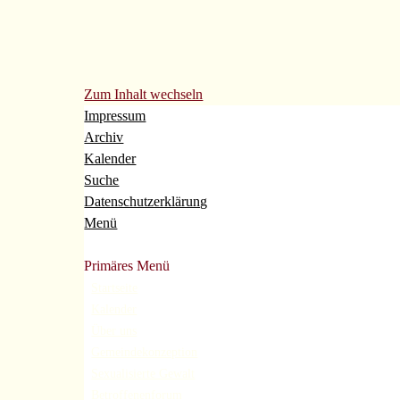
Zum Inhalt wechseln
Impressum
Archiv
Kalender
Suche
Datenschutzerklärung
Menü
Evangelische Gemeinde Volberg Forsbach Rösrath
Primäres Menü
Startseite
Kalender
Über uns
Gemeindekonzeption
Sexualisierte Gewalt
Betroffenenforum