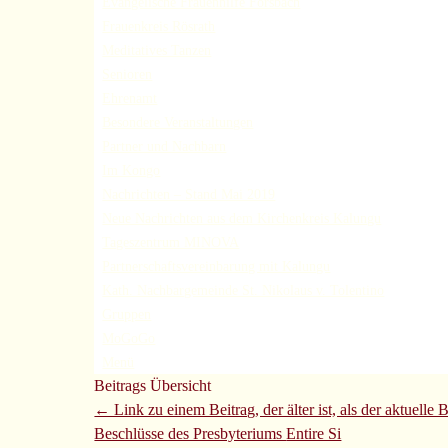
Evangelische Frauenhilfe Forsbach
Frauenkreis Rösrath
Meditatives Tanzen
Senioren
Ehrenamt
Besondere Veranstaltungen
Partner und Nachbarn
Im Kongo
Nachrichten – Stand Mai 2019
Neue Nachrichten aus dem Kirchenkreis Kalungu
Tageszentrum MINOVA
Partnerschaftsvereinbarung mit Kalungu
Kath. Nachbargemeinde St. Nikolaus v. Tolentino
Gruppen
MoGoGo
Menü
Beitrags Übersicht
← Link zu einem Beitrag, der älter ist, als der aktuelle B
Beschlüsse des Presbyteriums
Entire Si