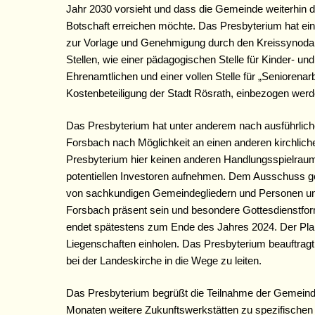
Jahr 2030 vorsieht und dass die Gemeinde weiterhin d
Botschaft erreichen möchte. Das Presbyterium hat ein
zur Vorlage und Genehmigung durch den Kreissynodalvo
Stellen, wie einer pädagogischen Stelle für Kinder- un
Ehrenamtlichen und einer vollen Stelle für „Seniorena
Kostenbeteiligung der Stadt Rösrath, einbezogen werd
Das Presbyterium hat unter anderem nach ausführlic
Forsbach nach Möglichkeit an einen anderen kirchlichen
Presbyterium hier keinen anderen Handlungsspielraum
potentiellen Investoren aufnehmen. Dem Ausschuss ge
von sachkundigen Gemeindegliedern und Personen unter
Forsbach präsent sein und besondere Gottesdienstfor
endet spätestens zum Ende des Jahres 2024. Der Pla
Liegenschaften einholen. Das Presbyterium beauftrag
bei der Landeskirche in die Wege zu leiten.
Das Presbyterium begrüßt die Teilnahme der Gemeinde
Monaten weitere Zukunftswerkstätten zu spezifischen