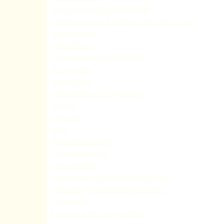
Betroffene und Zeitzeugen gesucht
Schutzkonzept zur Prävention sexualisierter Gewalt
Ansprechpartner
Unsere Pfarrer
Mitarbeiterinnen und Mitarbeiter
Presbyterium
Internet-Team
Gemeindebezirke / Organisation
Adressen
Impressum
Suche
Datenschutzerklärung
Gemeindegeschichte
Gemeindebriefe
Registrierung „Gemeindebrief per E-Mail“
Abmeldung „Gemeindebrief per E-Mail“
Gottesdienste
Kinder- und Familiengottesdienst