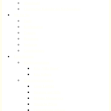
Abendmahl
Liturgischer Kalender des Kirchenjahres
Wir für Sie
Taufe
Konfirmation
Trauung
Bestattung
Seelsorge
Gemeindebüro
Einrichtungen
Kindertagesstätten
Kita „Villa Hügel“
Kita Volberg
Diakoniesozialstation
Unser Leitbild
Beratung und Hilfe
Mobiler Menüservice
Häusliche Pflege
Unterstützung zuhause