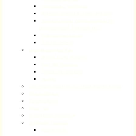
Unterstützung Angehöriger
Betreuungsangebote für Demenzerkrankte
Ambulant betreute Wohngemeinschaft für
Demenzerkrankte „Forsbacher Hof“
Stellenanzeige Diakonie
Diakonie-Depesche
Begegnungszentrum Plus
Bildung, Kultur, Kreatives
Sport und Bewegung
Freizeit und Geselligkeit
Ausflüge
Gute Nachbarschaft (ehemals Flüchtlingshilfe Rösrath)
Seniorenberatung
Taschengeldbörse
Repair Cafe
Kolumbarium Kreuzkirche
Arbeitgeber Gemeinde
Jugendleiter:in