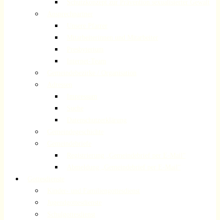
Schutzkonzept zur Prävention sexualisierter Gewalt
Ansprechpartner
Unsere Pfarrer
Mitarbeiterinnen und Mitarbeiter
Presbyterium
Internet-Team
Gemeindebezirke / Organisation
Adressen
Impressum
Suche
Datenschutzerklärung
Gemeindegeschichte
Gemeindebriefe
Registrierung „Gemeindebrief per E-Mail“
Abmeldung „Gemeindebrief per E-Mail“
Gottesdienste
Kinder- und Familiengottesdienst
Jugendgottesdienste
Schulgottesdienst