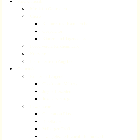
Kirchenmusik
Musik im Gottesdienst
Chöre
Kantorei und Kammerchor
Gospelchor
Kinder- und Jugendchöre
Förderverein Kirchenmusik
Konzerte
Instrumente im Angebot
Gemeinde
Kinder und Jugend
Checkpoint Volberg
Jugendfreizeiten
Jugendeventtage
Erwachsene
Generation Plus
Bibelkreise
Volberger Treff
Evangelische Frauenhilfe Forsbach