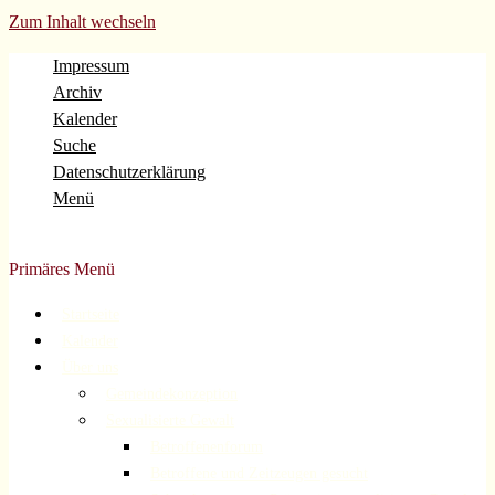
Zum Inhalt wechseln
Impressum
Archiv
Kalender
Suche
Datenschutzerklärung
Menü
Evangelische Gemeinde Volberg Forsbach Rösrath
Primäres Menü
Startseite
Kalender
Über uns
Gemeindekonzeption
Sexualisierte Gewalt
Betroffenenforum
Betroffene und Zeitzeugen gesucht