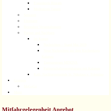
Frauenkreis Rösrath
Meditatives Tanzen
Senioren
Ehrenamt
Besondere Veranstaltungen
Partner und Nachbarn
Im Kongo
Nachrichten – Stand Mai 2019
Neue Nachrichten aus dem Kirchenkreis
Kalungu
Tageszentrum MINOVA
Partnerschaftsvereinbarung mit Kalungu
Kath. Nachbargemeinde St. Nikolaus v. Tolentino
Gruppen
MoGoGo
Menü
Mitfahrgelegenheit Angebot