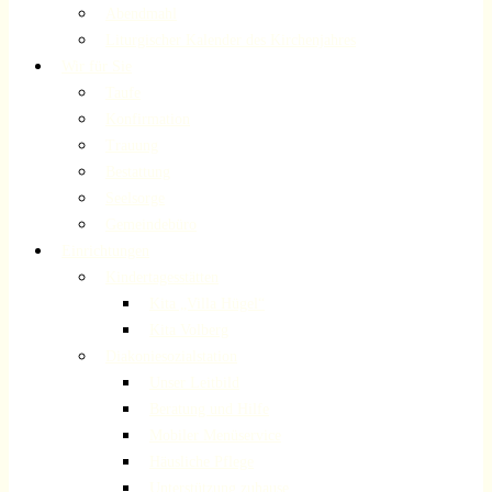
Abendmahl
Liturgischer Kalender des Kirchenjahres
Wir für Sie
Taufe
Konfirmation
Trauung
Bestattung
Seelsorge
Gemeindebüro
Einrichtungen
Kindertagesstätten
Kita „Villa Hügel“
Kita Volberg
Diakoniesozialstation
Unser Leitbild
Beratung und Hilfe
Mobiler Menüservice
Häusliche Pflege
Unterstützung zuhause