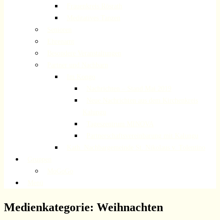
Frauenkreis Rösrath
Meditatives Tanzen
Senioren
Ehrenamt
Besondere Veranstaltungen
Partner und Nachbarn
Im Kongo
Nachrichten – Stand Mai 2019
Neue Nachrichten aus dem Kirchenkreis
Kalungu
Tageszentrum MINOVA
Partnerschaftsvereinbarung mit Kalungu
Kath. Nachbargemeinde St. Nikolaus v. Tolentino
Gruppen
MoGoGo
Menü
Medienkategorie:
Weihnachten