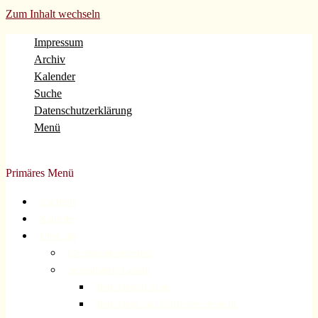
Zum Inhalt wechseln
Impressum
Archiv
Kalender
Suche
Datenschutzerklärung
Menü
Evangelische Gemeinde Volberg Forsbach Rösrath
Primäres Menü
Startseite
Kalender
Über uns
Gemeindekonzeption
Sexualisierte Gewalt
Betroffenenforum
Betroffene und Zeitzeugen gesucht