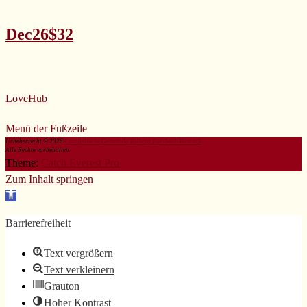
Dec26$32
LoveHub
Menü der Fußzeile
Urheberrecht © 2026
Evangelische Gemeinde Volberg Forsbach Rösrath
.
Alle Rechte vorbehalten.
Theme:
Catch Everest Pro
Zum Inhalt springen
Werkzeugleiste
öffnen
Barrierefreiheit
Text vergrößern
Text verkleinern
Grauton
Hoher Kontrast