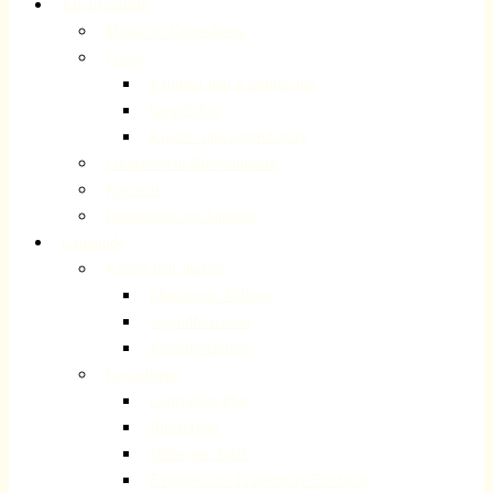
Kirchenmusik
Musik im Gottesdienst
Chöre
Kantorei und Kammerchor
Gospelchor
Kinder- und Jugendchöre
Förderverein Kirchenmusik
Konzerte
Instrumente im Angebot
Gemeinde
Kinder und Jugend
Checkpoint Volberg
Jugendfreizeiten
Jugendeventtage
Erwachsene
Generation Plus
Bibelkreise
Volberger Treff
Evangelische Frauenhilfe Forsbach