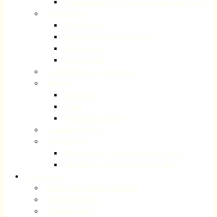
Schutzkonzept zur Prävention sexualisierter Gewalt
Ansprechpartner
Unsere Pfarrer
Mitarbeiterinnen und Mitarbeiter
Presbyterium
Internet-Team
Gemeindebezirke / Organisation
Adressen
Impressum
Suche
Datenschutzerklärung
Gemeindegeschichte
Gemeindebriefe
Registrierung „Gemeindebrief per E-Mail“
Abmeldung „Gemeindebrief per E-Mail“
Gottesdienste
Kinder- und Familiengottesdienst
Jugendgottesdienste
Schulgottesdienst