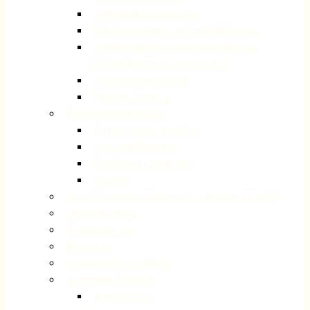
Unterstützung Angehöriger
Betreuungsangebote für Demenzerkrankte
Ambulant betreute Wohngemeinschaft für
Demenzerkrankte „Forsbacher Hof“
Stellenanzeige Diakonie
Diakonie-Depesche
Begegnungszentrum Plus
Bildung, Kultur, Kreatives
Sport und Bewegung
Freizeit und Geselligkeit
Ausflüge
Gute Nachbarschaft (ehemals Flüchtlingshilfe Rösrath)
Seniorenberatung
Taschengeldbörse
Repair Cafe
Kolumbarium Kreuzkirche
Arbeitgeber Gemeinde
Jugendleiter:in