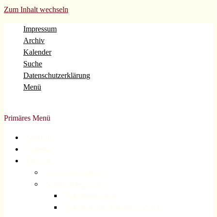
Zum Inhalt wechseln
Impressum
Archiv
Kalender
Suche
Datenschutzerklärung
Menü
Evangelische Gemeinde Volberg Forsbach Rösrath
Primäres Menü
Startseite
Kalender
Über uns
Gemeindekonzeption
Sexualisierte Gewalt
Betroffenenforum
Betroffene und Zeitzeugen gesucht