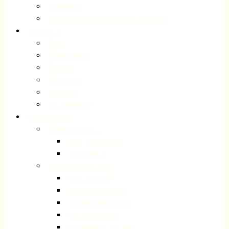
Abendmahl
Liturgischer Kalender des Kirchenjahres
Wir für Sie
Taufe
Konfirmation
Trauung
Bestattung
Seelsorge
Gemeindebüro
Einrichtungen
Kindertagesstätten
Kita „Villa Hügel“
Kita Volberg
Diakoniesozialstation
Unser Leitbild
Beratung und Hilfe
Mobiler Menüservice
Häusliche Pflege
Unterstützung zuhause