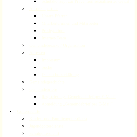
Schutzkonzept zur Prävention sexualisierter Gewalt
Ansprechpartner
Unsere Pfarrer
Mitarbeiterinnen und Mitarbeiter
Presbyterium
Internet-Team
Gemeindebezirke / Organisation
Adressen
Impressum
Suche
Datenschutzerklärung
Gemeindegeschichte
Gemeindebriefe
Registrierung „Gemeindebrief per E-Mail“
Abmeldung „Gemeindebrief per E-Mail“
Gottesdienste
Kinder- und Familiengottesdienst
Jugendgottesdienste
Schulgottesdienst