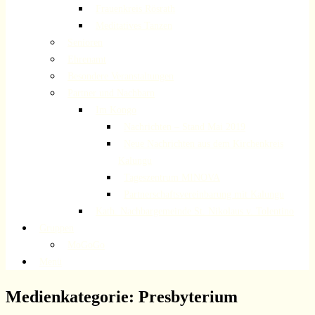
Frauenkreis Rösrath
Meditatives Tanzen
Senioren
Ehrenamt
Besondere Veranstaltungen
Partner und Nachbarn
Im Kongo
Nachrichten – Stand Mai 2019
Neue Nachrichten aus dem Kirchenkreis
Kalungu
Tageszentrum MINOVA
Partnerschaftsvereinbarung mit Kalungu
Kath. Nachbargemeinde St. Nikolaus v. Tolentino
Gruppen
MoGoGo
Menü
Medienkategorie:
Presbyterium