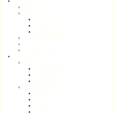
Kirchenmusik
Musik im Gottesdienst
Chöre
Kantorei und Kammerchor
Gospelchor
Kinder- und Jugendchöre
Förderverein Kirchenmusik
Konzerte
Instrumente im Angebot
Gemeinde
Kinder und Jugend
Checkpoint Volberg
Jugendfreizeiten
Jugendeventtage
Erwachsene
Generation Plus
Bibelkreise
Volberger Treff
Evangelische Frauenhilfe Forsbach