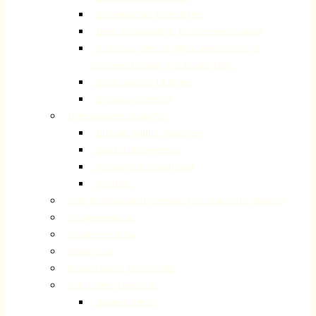
Unterstützung Angehöriger
Betreuungsangebote für Demenzerkrankte
Ambulant betreute Wohngemeinschaft für
Demenzerkrankte „Forsbacher Hof“
Stellenanzeige Diakonie
Diakonie-Depesche
Begegnungszentrum Plus
Bildung, Kultur, Kreatives
Sport und Bewegung
Freizeit und Geselligkeit
Ausflüge
Gute Nachbarschaft (ehemals Flüchtlingshilfe Rösrath)
Seniorenberatung
Taschengeldbörse
Repair Cafe
Kolumbarium Kreuzkirche
Arbeitgeber Gemeinde
Jugendleiter:in