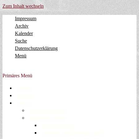
Zum Inhalt wechseln
Impressum
Archiv
Kalender
Suche
Datenschutzerklärung
Menü
Evangelische Gemeinde Volberg Forsbach Rösrath
Primäres Menü
Startseite
Kalender
Über uns
Gemeindekonzeption
Sexualisierte Gewalt
Betroffenenforum
Betroffene und Zeitzeugen gesucht