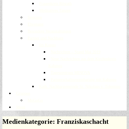
Frauenkreis Rösrath
Meditatives Tanzen
Senioren
Ehrenamt
Besondere Veranstaltungen
Partner und Nachbarn
Im Kongo
Nachrichten – Stand Mai 2019
Neue Nachrichten aus dem Kirchenkreis
Kalungu
Tageszentrum MINOVA
Partnerschaftsvereinbarung mit Kalungu
Kath. Nachbargemeinde St. Nikolaus v. Tolentino
Gruppen
MoGoGo
Menü
Medienkategorie:
Franziskaschacht