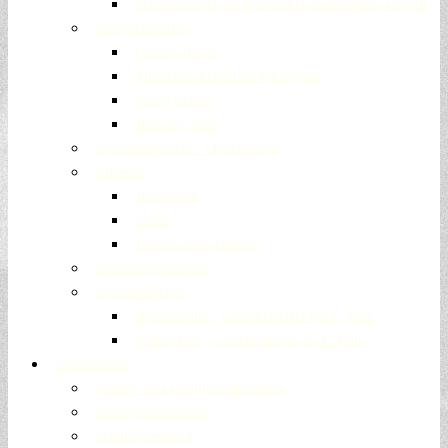
Schutzkonzept zur Prävention sexualisierter Gewalt
Ansprechpartner
Unsere Pfarrer
Mitarbeiterinnen und Mitarbeiter
Presbyterium
Internet-Team
Gemeindebezirke / Organisation
Adressen
Impressum
Suche
Datenschutzerklärung
Gemeindegeschichte
Gemeindebriefe
Registrierung „Gemeindebrief per E-Mail“
Abmeldung „Gemeindebrief per E-Mail“
Gottesdienste
Kinder- und Familiengottesdienst
Jugendgottesdienste
Schulgottesdienst