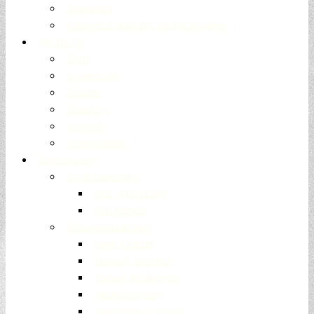
Abendmahl
Liturgischer Kalender des Kirchenjahres
Wir für Sie
Taufe
Konfirmation
Trauung
Bestattung
Seelsorge
Gemeindebüro
Einrichtungen
Kindertagesstätten
Kita „Villa Hügel“
Kita Volberg
Diakoniesozialstation
Unser Leitbild
Beratung und Hilfe
Mobiler Menüservice
Häusliche Pflege
Unterstützung zuhause