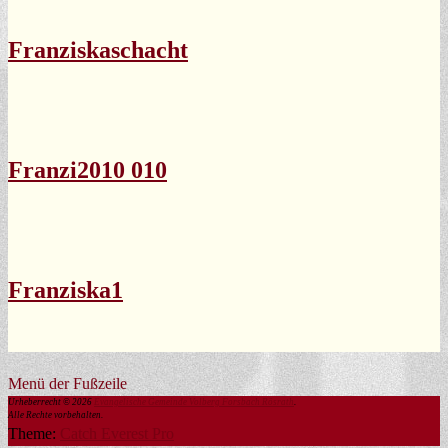
Franziskaschacht
Franzi2010 010
Franziska1
Menü der Fußzeile
Urheberrecht © 2026
Evangelische Gemeinde Volberg Forsbach Rösrath
.
Alle Rechte vorbehalten.
Theme:
Catch Everest Pro