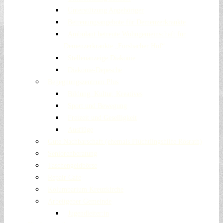
Unterstützung Angehöriger
Betreuungsangebote für Demenzerkrankte
Ambulant betreute Wohngemeinschaft für
Demenzerkrankte „Forsbacher Hof“
Stellenanzeige Diakonie
Diakonie-Depesche
Begegnungszentrum Plus
Bildung, Kultur, Kreatives
Sport und Bewegung
Freizeit und Geselligkeit
Ausflüge
Gute Nachbarschaft (ehemals Flüchtlingshilfe Rösrath)
Seniorenberatung
Taschengeldbörse
Repair Cafe
Kolumbarium Kreuzkirche
Arbeitgeber Gemeinde
Jugendleiter:in