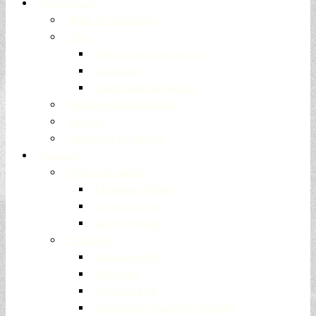
Kirchenmusik
Musik im Gottesdienst
Chöre
Kantorei und Kammerchor
Gospelchor
Kinder- und Jugendchöre
Förderverein Kirchenmusik
Konzerte
Instrumente im Angebot
Gemeinde
Kinder und Jugend
Checkpoint Volberg
Jugendfreizeiten
Jugendeventtage
Erwachsene
Generation Plus
Bibelkreise
Volberger Treff
Evangelische Frauenhilfe Forsbach